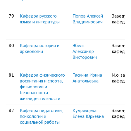
79
Кафедра русского
Попов Алексей
Заведую
языка и литературы
Владимирович
кафедро
80
Кафедра истории и
Эбель
Заведую
археологии
Александр
кафедро
Викторович
81
Кафедра физического
Таскина Ирина
И.о. зав.
воспитания и спорта,
Анатольевна
кафедро
физиологии и
безопасности
жизнедеятельности
82
Кафедра педагогики,
Кудрявцева
Заведую
психологии и
Елена Юрьевна
кафедро
социальной работы