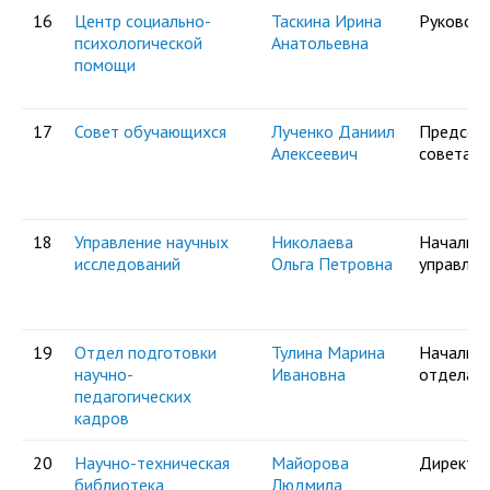
16
Центр социально-
Таскина Ирина
Руковод
психологической
Анатольевна
помощи
17
Совет обучающихся
Лученко Даниил
Председ
Алексеевич
совета
18
Управление научных
Николаева
Начальни
исследований
Ольга Петровна
управлен
19
Отдел подготовки
Тулина Марина
Начальни
научно-
Ивановна
отдела
педагогических
кадров
20
Научно-техническая
Майорова
Директо
библиотека
Людмила