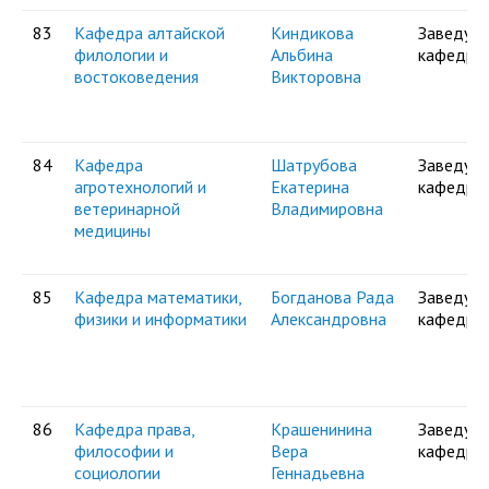
83
Кафедра алтайской
Киндикова
Заведую
филологии и
Альбина
кафедро
востоковедения
Викторовна
84
Кафедра
Шатрубова
Заведую
агротехнологий и
Екатерина
кафедро
ветеринарной
Владимировна
медицины
85
Кафедра математики,
Богданова Рада
Заведую
физики и информатики
Александровна
кафедро
86
Кафедра права,
Крашенинина
Заведую
философии и
Вера
кафедро
социологии
Геннадьевна