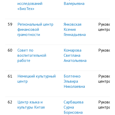
исследований
Валерьевна
«БиоТех»
59
Региональный центр
Янковская
Руковод
финансовой
Ксения
центра
грамотности
Геннадьевна
60
Совет по
Комарова
Руковод
воспитательной
Светлана
работе
Анатольевна
61
Немецкий культурный
Болтенко
Руковод
центр
Эльвира
центра
Николаевна
62
Центр языка и
Сарбашева
Руковод
культуры Китая
Сурна
центра
Борисовна