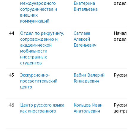
международного
Екатерина
отдела
сотрудничества и
Витальевна
внешних
коммуникаций
44
Отдел по рекрутингу,
Сатлаев
Начальни
сопровождению и
Алексей
отдела
академической
Евгеньевич
мобильности
иностранных
студентов
45
Экскурсионно-
Бабин Валерий
Руковод
просветительский
Геннадьевич
центр
46
Центр русского языка
Кольцов Иван
Руковод
как иностранного
Анатольевич
центра