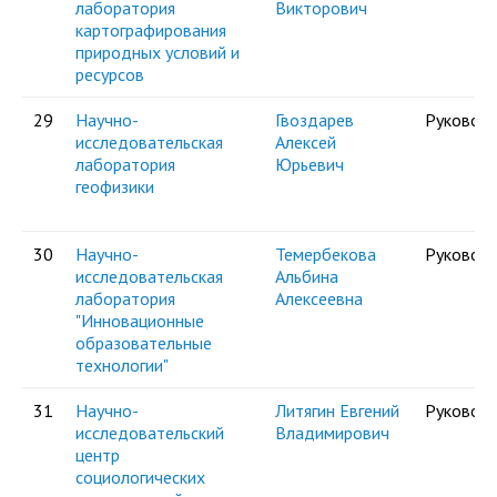
лаборатория
Викторович
картографирования
природных условий и
ресурсов
29
Научно-
Гвоздарев
Руковод
исследовательская
Алексей
лаборатория
Юрьевич
геофизики
30
Научно-
Темербекова
Руковод
исследовательская
Альбина
лаборатория
Алексеевна
"Инновационные
образовательные
технологии"
31
Научно-
Литягин Евгений
Руковод
исследовательский
Владимирович
центр
социологических