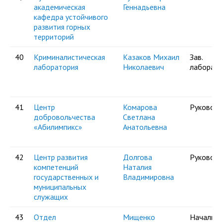
академическая
Геннадьевна
кафедра устойчивого
развития горных
территорий
40
Криминалистическая
Казаков Михаил
Зав.
лаборатория
Николаевич
лаборат
41
Центр
Комарова
Руковод
добровольчества
Светлана
«Абилимпикс»
Анатольевна
42
Центр развития
Долгова
Руковод
компетенций
Наталия
государственных и
Владимировна
муниципальных
служащих
43
Отдел
Мищенко
Начальни