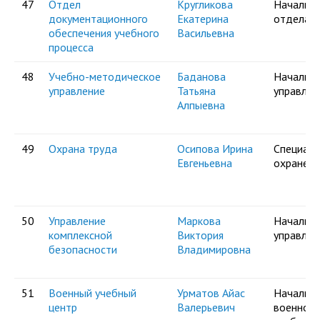
47
Отдел
Кругликова
Начальни
документационного
Екатерина
отдела
обеспечения учебного
Васильевна
процесса
48
Учебно-методическое
Баданова
Начальни
управление
Татьяна
управлен
Алпыевна
49
Охрана труда
Осипова Ирина
Специали
Евгеньевна
охране т
50
Управление
Маркова
Начальни
комплексной
Виктория
управлен
безопасности
Владимировна
51
Военный учебный
Урматов Айас
Начальни
центр
Валерьевич
военного