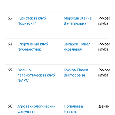
63
Туристский клуб
Мирзоян Жанна
Руковод
"Горизонт"
Вачагановна
клуба
64
Спортивный клуб
Захаров Павел
Руковод
"Буревестник"
Яковлевич
клуба
65
Военно-
Кусков Павел
Руковод
патриотический клуб
Викторович
клуба
"БАРС"
66
Агротехнологический
Попеляева
Декан
факультет
Наталья