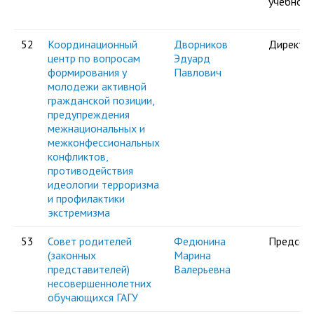
учебного
52
Координационный
Дворников
Директо
центр по вопросам
Эдуард
формирования у
Павлович
молодежи активной
гражданской позиции,
предупреждения
межнациональных и
межконфессиональных
конфликтов,
противодействия
идеологии терроризма
и профилактики
экстремизма
53
Совет родителей
Федюнина
Председ
(законных
Марина
представителей)
Валерьевна
несовершеннолетних
обучающихся ГАГУ