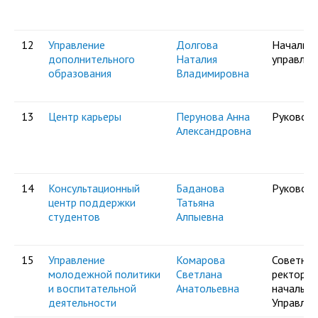
12
Управление
Долгова
Начальни
дополнительного
Наталия
управлен
образования
Владимировна
13
Центр карьеры
Перунова Анна
Руковод
Александровна
14
Консультационный
Баданова
Руковод
центр поддержки
Татьяна
студентов
Алпыевна
15
Управление
Комарова
Советник
молодежной политики
Светлана
ректора -
и воспитательной
Анатольевна
начальни
деятельности
Управлен