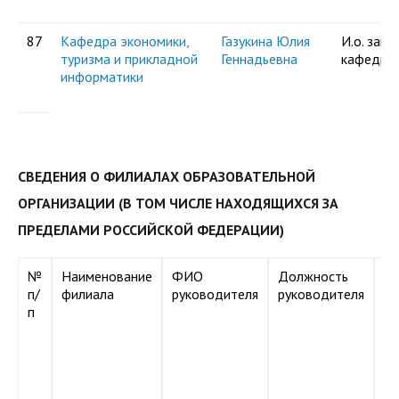
87
Кафедра экономики,
Газукина Юлия
И.о. зав.
туризма и прикладной
Геннадьевна
кафедро
информатики
СВЕДЕНИЯ О ФИЛИАЛАХ ОБРАЗОВАТЕЛЬНОЙ
ОРГАНИЗАЦИИ (В ТОМ ЧИСЛЕ НАХОДЯЩИХСЯ ЗА
ПРЕДЕЛАМИ РОССИЙСКОЙ ФЕДЕРАЦИИ)
№
Наименование
ФИО
Должность
Ад
п/
филиала
руководителя
руководителя
ме
п
на