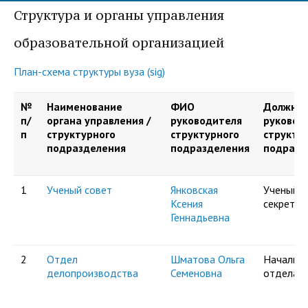
центр
педагогического
Структура и органы управления
общественностью
образования
образовательной организацией
Международная
Управление по
Центр тестирования
Центр развития
деятельность
административно-
иностранных граждан
компетенций
План-схема структуры вуза
(sig)
хозяйственной работе
по русскому языку
государственных и
№
Наименование
ФИО
Должнос
Закупки
Профком студентов и
муниципальных
п/
органа управления /
руководителя
руковод
аспирантов
служащих
п
структурного
структурного
структу
подразделения
подразделения
подразд
Республиканская
Центр русского языка
Лучшие студенты
Совет родителей
профсоюзная
как иностранного
(законных
Сведения о доходах
1
Ученый совет
Янковская
Ученый
организация высшей
представителей)
Ксения
секретар
Вопросы ректору
Геннадьевна
школы
несовершеннолетних
Структура
обучающихся ГАГУ
2
Отдел
Шматова Ольга
Начальни
Образовательный
Информация о
делопроизводства
Семеновна
отдела
модуль «Обучение
предоставлении