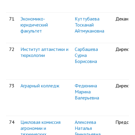
71
Экономико-
Куттубаева
Декан
юридический
Тосканай
факультет
Айтмукановна
72
Институт алтаистики и
Сарбашева
Директо
тюркологии
Сурна
Борисовна
73
Аграрный колледж
Федюнина
Директо
Марина
Валерьевна
74
Цикловая комиссия
Алексеева
Председ
агрономии и
Наталья
технических
Геннадьевна