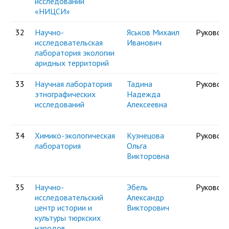
исследований
«НИЦСИ»
32
Научно-
Яськов Михаил
Руковод
исследовательская
Иванович
лаборатория экологии
аридных территорий
33
Научная лаборатория
Тадина
Руковод
этнографических
Надежда
исследований
Алексеевна
34
Химико-экологическая
Кузнецова
Руковод
лаборатория
Ольга
Викторовна
35
Научно-
Эбель
Руковод
исследовательский
Александр
центр истории и
Викторович
культуры тюркских
народов