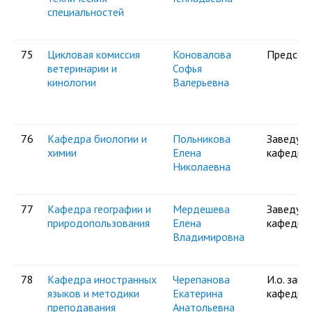
специальностей
75
Цикловая комиссия
Коновалова
Председ
ветеринарии и
Софья
кинологии
Валерьевна
76
Кафедра биологии и
Польникова
Заведую
химии
Елена
кафедро
Николаевна
77
Кафедра географии и
Мердешева
Заведую
природопользования
Елена
кафедро
Владимировна
78
Кафедра иностранных
Черепанова
И.о. зав.
языков и методики
Екатерина
кафедро
преподавания
Анатольевна