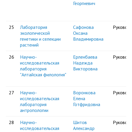
Георгиевич
25
Лаборатория
Сафонова
Руковод
экологической
Оксана
генетики и селекции
Владимировна
растений
26
Научно-
Ерленбаева
Руковод
исследовательская
Надежда
лаборатория
Викторовна
"Алтайская филология"
27
Научно-
Воронкова
Руковод
исследовательская
Елена
лаборатория
Готфридовна
антропологии
28
Научно-
Шитов
Руковод
исследовательская
Александр