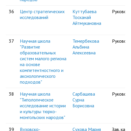
36
Центр стратегических
Куттубаева
Руковод
исследований
Тосканай
Айтмукановна
37
Научная школа
Темербекова
Руковод
"Развитие
Альбина
образовательных
Алексеевна
систем малого региона
на основе
компетентностного и
аксиологического
подходов"
38
Научная школа
Сарбашева
Руковод
"Типологическое
Сурна
исследование истории
Борисовна
и культуры тюркo-
монгольских народов"
39
Вузовско-
Сухова Мария
Зав. каф