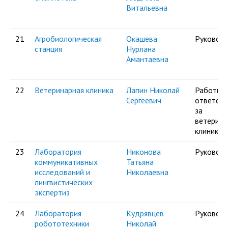
Витальевна
21
Агробиологическая
Окашева
Руковод
станция
Нурлана
Амантаевна
22
Ветеринарная клиника
Лапин Николай
Работни
Сергеевич
ответст
за
ветерин
клинику
23
Лаборатория
Никонова
Руковод
коммуникативных
Татьяна
исследований и
Николаевна
лингвистических
экспертиз
24
Лаборатория
Кудрявцев
Руковод
робототехники
Николай