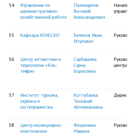
54
Управление по
Поликарпов
Начальни
административно-
Виталий
управлен
хозяйственной работе
Александрович
55
Кафедра ЮНЕСКО
Белеков Иван
Руковод
Итулович
56
Центр алтаистики и
Сарбашева
Руковод
тюркологии «Кöк-
Сурна
центра
теҥери»
Борисовна
57
Институт туризма,
Куттубаева
Директо
сервиса и
Тосканай
гостеприимства
Айтмукановна
58
Центр молекулярно-
Федюнина
Руковод
генетических
Марина