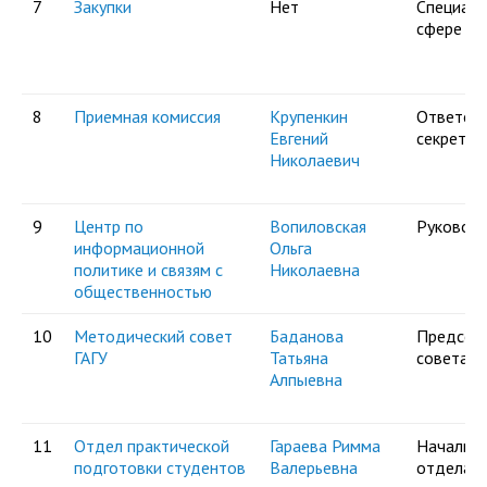
7
Закупки
Нет
Специали
сфере за
8
Приемная комиссия
Крупенкин
Ответст
Евгений
секретар
Николаевич
9
Центр по
Вопиловская
Руковод
информационной
Ольга
политике и связям с
Николаевна
общественностью
10
Методический совет
Баданова
Председ
ГАГУ
Татьяна
совета
Алпыевна
11
Отдел практической
Гараева Римма
Начальни
подготовки студентов
Валерьевна
отдела