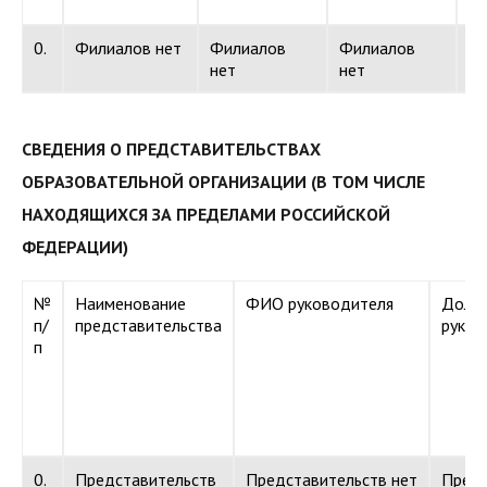
0.
Филиалов нет
Филиалов
Филиалов
Ф
нет
нет
не
СВЕДЕНИЯ О ПРЕДСТАВИТЕЛЬСТВАХ
ОБРАЗОВАТЕЛЬНОЙ ОРГАНИЗАЦИИ (В ТОМ ЧИСЛЕ
НАХОДЯЩИХСЯ ЗА ПРЕДЕЛАМИ РОССИЙСКОЙ
ФЕДЕРАЦИИ)
№
Наименование
ФИО руководителя
Долж
п/
представительства
руков
п
0.
Представительств
Представительств нет
Предс