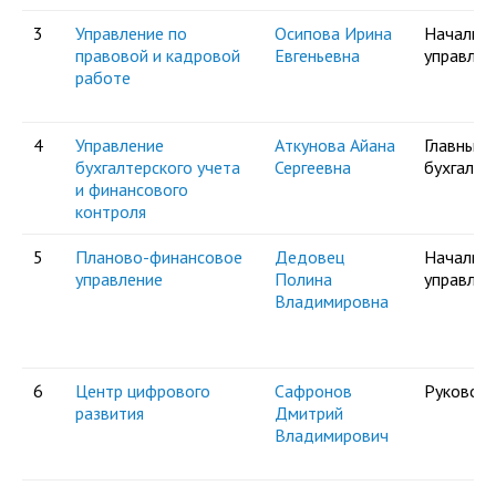
служением»
академического
3
Управление по
Осипова Ирина
Начальни
отпуска обучающимся
правовой и кадровой
Евгеньевна
управлен
работе
4
Управление
Аткунова Айана
Главный
бухгалтерского учета
Сергеевна
бухгалте
и финансового
контроля
5
Планово-финансовое
Дедовец
Начальни
управление
Полина
управлен
Владимировна
6
Центр цифрового
Сафронов
Руковод
развития
Дмитрий
Владимирович