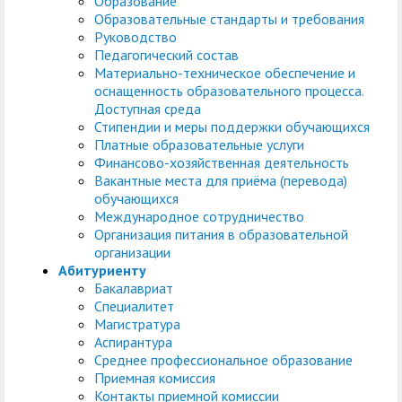
Образование
центр
педагогического
Образовательные стандарты и требования
общественностью
образования
Руководство
Педагогический состав
Международная
Управление по
Центр тестирования
Центр развития
Материально-техническое обеспечение и
деятельность
административно-
оснащенность образовательного процесса.
иностранных граждан
компетенций
Доступная среда
хозяйственной работе
по русскому языку
государственных и
Стипендии и меры поддержки обучающихся
Платные образовательные услуги
Закупки
Профком студентов и
муниципальных
Финансово-хозяйственная деятельность
аспирантов
служащих
Вакантные места для приёма (перевода)
обучающихся
Республиканская
Центр русского языка
Лучшие студенты
Совет родителей
Международное сотрудничество
Организация питания в образовательной
профсоюзная
как иностранного
(законных
Сведения о доходах
организации
организация высшей
представителей)
Абитуриенту
Вопросы ректору
Бакалавриат
школы
несовершеннолетних
Специалитет
Структура
обучающихся ГАГУ
Магистратура
Аспирантура
Образовательный
Информация о
Среднее профессиональное образование
Приемная комиссия
модуль «Обучение
предоставлении
Контакты приемной комиссии