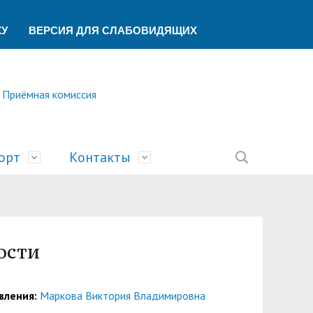
КУ
ВЕРСИЯ ДЛЯ СЛАБОВИДЯЩИХ
Приёмная комиссия
орт
Контакты
ление
ической помощи
ований
ая
сть
билимпикс»
тека
ик"
ости
беспечения учебного процесса
ский центр
У
учета и финансового контроля
о образования
ы
а и университеты»
вления:
Маркова Виктория Владимировна