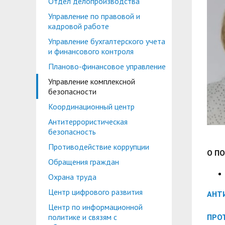
Отдел делопроизводства
Планово-финансовое управление
Центр карьеры
Управление по правовой и
Координационный центр
Консультационный центр поддержки студен
кадровой работе
Управление бухгалтерского учета
Противодействие коррупции
Учебно-тренинговый центр
и финансового контроля
Охрана труда
Центр тестирования иностранных граждан по
Планово-финансовое управление
Управление комплексной
Центр по информационной политике и связя
безопасности
Центр русского языка как иностранного
Управление по административно-хозяйствен
Координационный центр
Антитеррористическая
Профком студентов и аспирантов
безопасность
Образовательный модуль «Обучение служен
Лучшие студенты
Противодействие коррупции
О П
Обращения граждан
Вопросы ректору
Охрана труда
Центр цифрового развития
АНТ
Центр по информационной
политике и связям с
ПРО