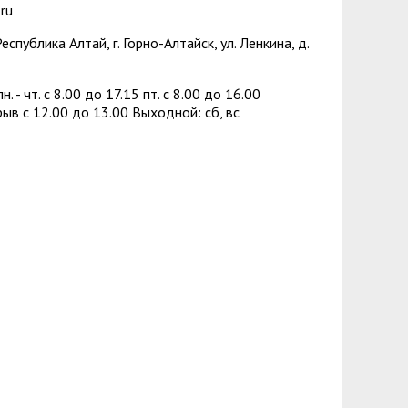
зопасности
менты
ru
спублика Алтай, г. Горно-Алтайск, ул. Ленкина, д.
пасность
овой грамотности
ского образования
н. - чт. с 8.00 до 17.15 пт. c 8.00 до 16.00
в с 12.00 до 13.00 Выходной: сб, вс
й государственных и муниципальных
сть
 представителей) несовершеннолетних
ая организация высшей школы
нии академического отпуска обучающимся