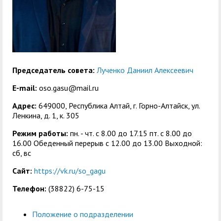
центр
педагогического
общественностью
образования
Международная
Управление по
Центр тестирования
Центр развития
деятельность
административно-
иностранных граждан
компетенций
хозяйственной работе
по русскому языку
государственных и
Председатель совета:
Лученко Даниил Алексеевич
Закупки
Профком студентов и
муниципальных
E-mail:
oso.gasu@mail.ru
аспирантов
служащих
Адрес:
649000, Республика Алтай, г. Горно-Алтайск, ул.
Республиканская
Центр русского языка
Лучшие студенты
Совет родителей
Ленкина, д. 1, к. 305
профсоюзная
как иностранного
(законных
Режим работы:
пн. - чт. с 8.00 до 17.15 пт. c 8.00 до
Сведения о доходах
16.00 Обеденный перерыв с 12.00 до 13.00 Выходной:
организация высшей
представителей)
сб, вс
Вопросы ректору
школы
несовершеннолетних
Сайт:
https://vk.ru/so_gagu
Структура
обучающихся ГАГУ
Телефон:
(38822) 6-75-15
Образовательный
Информация о
модуль «Обучение
предоставлении
Положение о подразделении