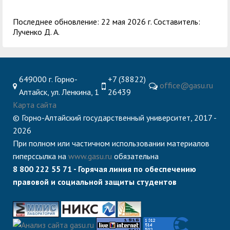
служением»
академического
отпуска обучающимся
Последнее обновление: 22 мая 2026 г. Составитель:
Лученко Д. А.
649000 г. Горно-
+7 (38822)
office@gasu.ru
Алтайск, ул. Ленкина, 1
26439
Карта сайта
© Горно-Алтайский государственный университет, 2017 -
2026
При полном или частичном использовании материалов
гиперссылка на
www.gasu.ru
обязательна
8 800 222 55 71 - Горячая линия по обеспечению
правовой и социальной защиты студентов