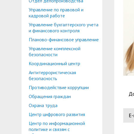
Отдел делопроизводства
Планово-финансовое управление
Центр карьеры
Управление по правовой и
Координационный центр
Консультационный центр поддержки студен
кадровой работе
Управление бухгалтерского учета
Противодействие коррупции
Учебно-тренинговый центр
и финансового контроля
Охрана труда
Центр тестирования иностранных граждан по
Планово-финансовое управление
Управление комплексной
Центр по информационной политике и связя
безопасности
Центр русского языка как иностранного
Управление по административно-хозяйствен
Координационный центр
Антитеррористическая
Профком студентов и аспирантов
безопасность
Образовательный модуль «Обучение служен
Лучшие студенты
Противодействие коррупции
Д
Обращения граждан
Вопросы ректору
Охрана труда
Центр цифрового развития
E-
Центр по информационной
политике и связям с