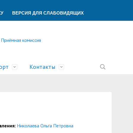
КУ
ВЕРСИЯ ДЛЯ СЛАБОВИДЯЩИХ
Приёмная комиссия
орт
Контакты
ление
ической помощи
ований
ая
сть
билимпикс»
тека
ик"
беспечения учебного процесса
ский центр
У
учета и финансового контроля
о образования
ы
а и университеты»
вления:
Николаева Ольга Петровна