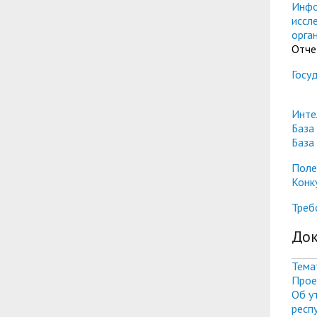
Инфо
иссл
орга
Отче
Госу
Инте
База
База
Поле
Конк
Треб
До
Тема
Прое
Об у
респ