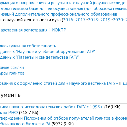
рмация о направлениях и результатах научной (научно-исследов
едовательской базе для ее осуществления (для образовательны
низаций дополнительного профессионального образования)
т о научной деятельности вуза (
2016
::
2017
::
2018
::
2019
::
2020
::
дарственная регистрация НИОКТР
ллектуальная собственность
 данных "Научное и учебное оборудование ГАГУ"
 данных "Патенты и свидетельства ГАГУ"
зные ссылки
урсы грантов
ования к оформлению статей для «Научного вестника ГАГУ»
||
Д
кументы
тика научно-исследовательских работ ГАГУ с 1998 г.
(169 Kb)
кты РНФ
(218.7 Kb)
тверждении Положения об отборе получателей грантов в форме
убликанского бюджета РА
(5972.9 Kb)