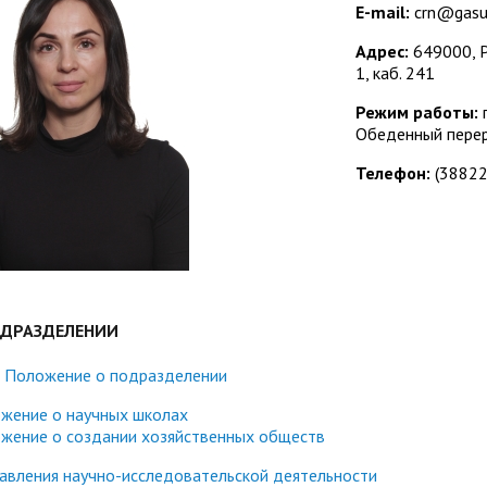
Управление комплексной бе
Методические и иные доку
E-mail:
crn@gasu
Адрес:
649000, Ре
тов
Антитеррористическая безо
Региональный центр финанс
1, каб. 241
Обращения граждан
Центр развития педагогиче
Режим работы:
п
Обеденный переры
 русскому языку
Центр цифрового развития
Центр развития компетенци
Телефон:
(38822
служащих
м с общественностью
Международная деятельно
Совет родителей (законных
ной работе
Закупки
обучающихся ГАГУ
Республиканская профсоюзн
ием»
Информация о предоставле
Сведения о доходах
ОДРАЗДЕЛЕНИИ
Структура
Положение о подразделении
жение о научных школах
жение о создании хозяйственных обществ
авления научно-исследовательской деятельности