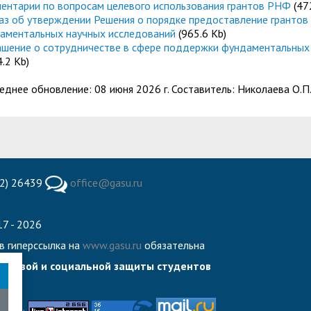
ентарии по вопросам целевого использования грантов РНФ
(47
аз об утверждении Решения о порядке предоставление грантов
аментальных научных исследований
(965.6 Kb)
ашение о сотрудничестве в сфере поддержки фундаментальных
.2 Kb)
еднее обновление: 08 июня 2026 г. Составитель: Николаева О.П
2) 26439
office@gasu.ru
7 - 2026
в гиперссылка на
www.gasu.ru
обязательна
правовой и социальной защиты студентов