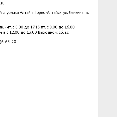
зопасности
менты
.ru
спублика Алтай, г. Горно-Алтайск, ул. Ленкина, д.
пасность
овой грамотности
ского образования
н. - чт. с 8.00 до 17.15 пт. c 8.00 до 16.00
в с 12.00 до 13.00 Выходной: сб, вс
й государственных и муниципальных
)6-63-20
сть
 представителей) несовершеннолетних
ая организация высшей школы
нии академического отпуска обучающимся