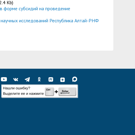
2.4 Kb)
 в форме субсидий на проведение
 научных исследований Республика Алтай-РНФ
.