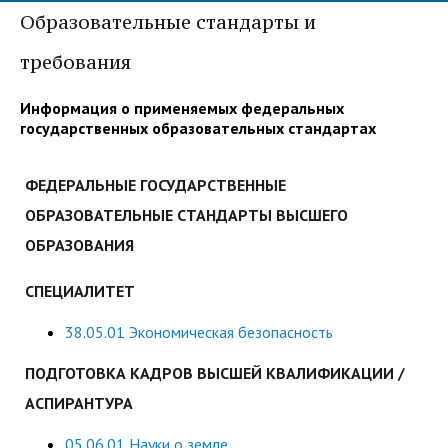
центр
педагогического
Образовательные стандарты и
общественностью
образования
требования
Международная
Управление по
Центр тестирования
Центр развития
деятельность
административно-
иностранных граждан
компетенций
Информация о применяемых федеральных
хозяйственной работе
государственных образовательных стандартах
по русскому языку
государственных и
Закупки
Профком студентов и
муниципальных
ФЕДЕРАЛЬНЫЕ ГОСУДАРСТВЕННЫЕ
аспирантов
служащих
ОБРАЗОВАТЕЛЬНЫЕ СТАНДАРТЫ ВЫСШЕГО
Республиканская
Центр русского языка
Лучшие студенты
Совет родителей
ОБРАЗОВАНИЯ
профсоюзная
как иностранного
(законных
Сведения о доходах
СПЕЦИАЛИТЕТ
организация высшей
представителей)
Вопросы ректору
школы
несовершеннолетних
38.05.01 Экономическая безопасность
Структура
обучающихся ГАГУ
ПОДГОТОВКА КАДРОВ ВЫСШЕЙ КВАЛИФИКАЦИИ /
Образовательный
Информация о
АСПИРАНТУРА
модуль «Обучение
предоставлении
05.06.01 Науки о земле