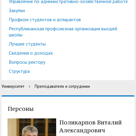
центр
педагогического
Управление по административно-хозяйственной работе
общественностью
образования
Закупки
Международная
Управление по
Профком студентов и аспирантов
Центр тестирования
Центр развития
деятельность
административно-
Республиканская профсоюзная организация высшей
иностранных граждан
компетенций
школы
хозяйственной работе
по русскому языку
государственных и
Лучшие студенты
Закупки
Профком студентов и
муниципальных
Сведения о доходах
аспирантов
служащих
Вопросы ректору
Республиканская
Центр русского языка
Лучшие студенты
Совет родителей
Структура
профсоюзная
как иностранного
(законных
Сведения о доходах
Университет
›
Преподаватели и сотрудники
организация высшей
представителей)
Вопросы ректору
школы
несовершеннолетних
Структура
обучающихся ГАГУ
Персоны
Образовательный
Информация о
Поликарпов Виталий
модуль «Обучение
предоставлении
Александрович