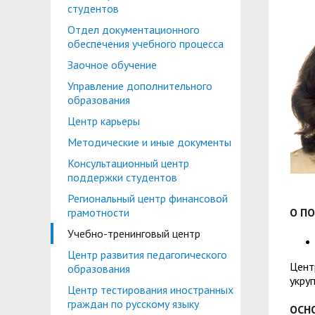
Планово-финансовое управление
Центр карьеры
студентов
Отдел документационного
Координационный центр
Консультационный центр поддержки студен
обеспечения учебного процесса
Противодействие коррупции
Учебно-тренинговый центр
Заочное обучение
Управление дополнительного
Охрана труда
Центр тестирования иностранных граждан по
образования
Центр по информационной политике и связя
Центр карьеры
Центр русского языка как иностранного
Методические и иные документы
Управление по административно-хозяйствен
Консультационный центр
Профком студентов и аспирантов
поддержки студентов
Образовательный модуль «Обучение служен
Региональный центр финансовой
Лучшие студенты
грамотности
О П
Вопросы ректору
Учебно-тренинговый центр
Центр развития педагогического
Цент
образования
укру
Центр тестирования иностранных
граждан по русскому языку
ОСН