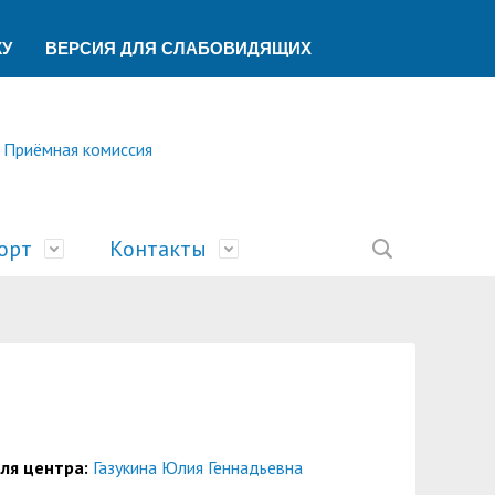
КУ
ВЕРСИЯ ДЛЯ СЛАБОВИДЯЩИХ
Приёмная комиссия
орт
Контакты
ление
ической помощи
ований
ая
сть
билимпикс»
тека
ик"
беспечения учебного процесса
ский центр
У
учета и финансового контроля
о образования
ы
а и университеты»
еля центра:
Газукина Юлия Геннадьевна