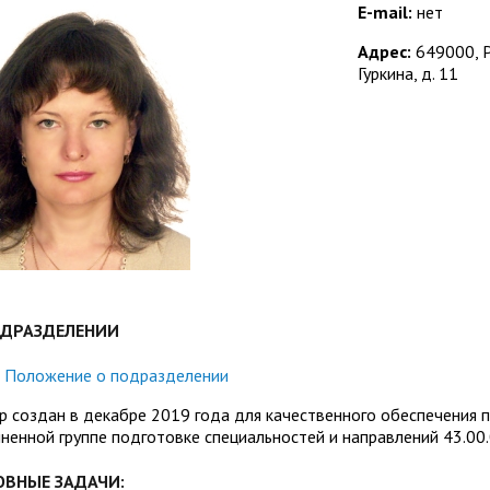
Управление комплексной бе
Методические и иные доку
E-mail:
нет
Адрес:
649000, Ре
тов
Антитеррористическая безо
Региональный центр финанс
Гуркина, д. 11
Обращения граждан
Центр развития педагогиче
 русскому языку
Центр цифрового развития
Центр развития компетенци
служащих
м с общественностью
Международная деятельно
Совет родителей (законных
ной работе
Закупки
обучающихся ГАГУ
Республиканская профсоюзн
ием»
Информация о предоставле
Сведения о доходах
ОДРАЗДЕЛЕНИИ
Структура
Положение о подразделении
р создан в декабре 2019 года для качественного обеспечения 
пненной группе подготовке специальностей и направлений 43.00.
ОВНЫЕ ЗАДАЧИ: