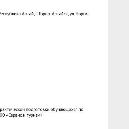
зопасности
менты
спублика Алтай, г. Горно-Алтайск, ул. Чорос-
пасность
овой грамотности
ского образования
й государственных и муниципальных
сть
 представителей) несовершеннолетних
ая организация высшей школы
нии академического отпуска обучающимся
практической подготовки обучающихся по
00 «Сервис и туризм».