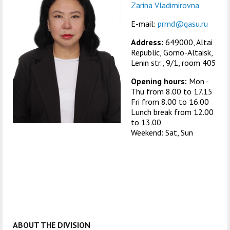
центр
педагогического
Zarina Vladimirovna
общественностью
образования
E-mail:
prmd@gasu.ru
Международная
Управление по
Центр тестирования
Центр развития
Address:
649000, Altai
деятельность
административно-
иностранных граждан
компетенций
Republic, Gorno-Altaisk,
хозяйственной работе
Lenin str., 9/1, room 405
по русскому языку
государственных и
Opening hours:
Mon -
Закупки
Профком студентов и
муниципальных
Thu from 8.00 to 17.15
аспирантов
служащих
Fri from 8.00 to 16.00
Lunch break from 12.00
Республиканская
Центр русского языка
Лучшие студенты
Совет родителей
to 13.00
Weekend: Sat, Sun
профсоюзная
как иностранного
(законных
Сведения о доходах
организация высшей
представителей)
Вопросы ректору
школы
несовершеннолетних
Структура
обучающихся ГАГУ
Образовательный
Информация о
модуль «Обучение
предоставлении
ABOUT THE DIVISION