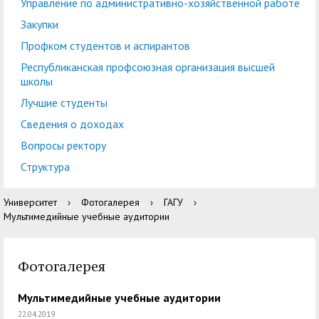
центр
педагогического
Управление по административно-хозяйственной работе
общественностью
образования
Закупки
Международная
Управление по
Профком студентов и аспирантов
Центр тестирования
Центр развития
деятельность
административно-
Республиканская профсоюзная организация высшей
иностранных граждан
компетенций
школы
хозяйственной работе
по русскому языку
государственных и
Лучшие студенты
Закупки
Профком студентов и
муниципальных
Сведения о доходах
аспирантов
служащих
Вопросы ректору
Республиканская
Центр русского языка
Лучшие студенты
Совет родителей
Структура
профсоюзная
как иностранного
(законных
Сведения о доходах
Университет
›
Фотогалерея
›
ГАГУ
›
организация высшей
представителей)
Мультимедийные учебные аудитории
Вопросы ректору
школы
несовершеннолетних
Структура
обучающихся ГАГУ
Фотогалерея
Образовательный
Информация о
Мультимедийные учебные аудитории
модуль «Обучение
предоставлении
22.04.2019