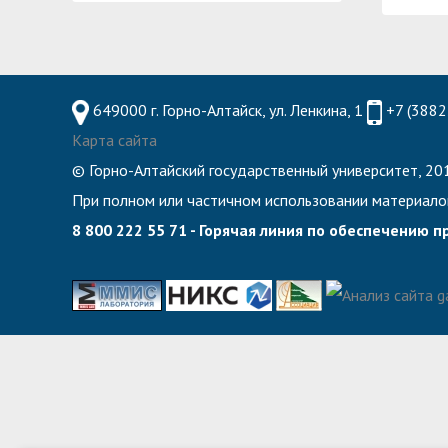
Планово-финансовое управление
Центр карьеры
Координационный центр
Консультационный центр поддержки студен
Противодействие коррупции
Учебно-тренинговый центр
649000 г. Горно-Алтайск, ул. Ленкина, 1
+7 (3882
Охрана труда
Центр тестирования иностранных граждан по
Карта сайта
Центр по информационной политике и связя
© Горно-Алтайский государственный университет, 201
Центр русского языка как иностранного
При полном или частичном использовании материало
Управление по административно-хозяйствен
8 800 222 55 71 - Горячая линия по обеспечению 
Профком студентов и аспирантов
Образовательный модуль «Обучение служен
Лучшие студенты
Вопросы ректору