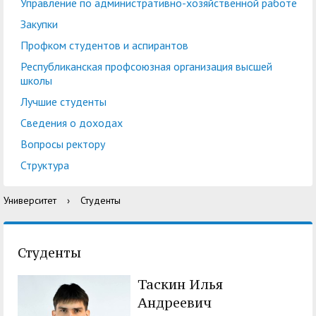
центр
педагогического
Управление по административно-хозяйственной работе
общественностью
образования
Закупки
Международная
Управление по
Профком студентов и аспирантов
Центр тестирования
Центр развития
деятельность
административно-
Республиканская профсоюзная организация высшей
иностранных граждан
компетенций
школы
хозяйственной работе
по русскому языку
государственных и
Лучшие студенты
Закупки
Профком студентов и
муниципальных
Сведения о доходах
аспирантов
служащих
Вопросы ректору
Республиканская
Центр русского языка
Лучшие студенты
Совет родителей
Структура
профсоюзная
как иностранного
(законных
Сведения о доходах
Университет
›
Студенты
организация высшей
представителей)
Вопросы ректору
школы
несовершеннолетних
Структура
обучающихся ГАГУ
Студенты
Образовательный
Информация о
Таскин Илья
модуль «Обучение
предоставлении
Андреевич