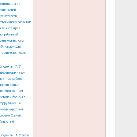
олимпиады по
финансовой
грамотности,
устойчивому развитию
и защите прав
потребителей
финансовых услуг
«Финатлон для
старшеклассников»
Студенты ГАГУ
презентовали свои
научные работы,
посвящённые
инновационным
методам борьбы с
коррупцией на
международном
форуме (Семей,
Казахстан)
Студенты ГАГУ снова