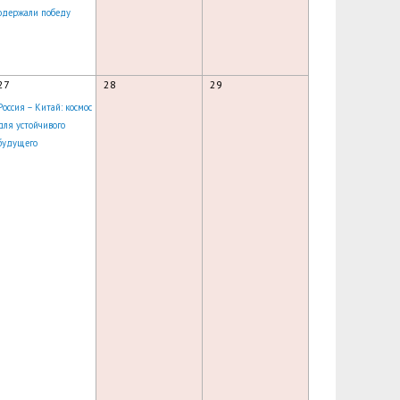
одержали победу
27
28
29
Россия – Китай: космос
для устойчивого
будущего