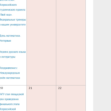
Всероссийского
студенческого проекта
«Твой ход».
Федеральные тренеры
в нашем университете
День математики.
Интервью
Неделя русского языка
и литературы
Поздравление с
Международным
днём математики
20
21
22
ГАГУ стал площадкой
для проведения
финального этапа
Всероссийской