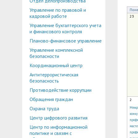
Отдел делопроизводства
Планово-финансовое управление
Центр карьеры
Управление по правовой и
Пон
Координационный центр
Консультационный центр поддержки студен
кадровой работе
23
Управление бухгалтерского учета
Противодействие коррупции
Учебно-тренинговый центр
и финансового контроля
Охрана труда
Центр тестирования иностранных граждан по
Планово-финансовое управление
Управление комплексной
Центр по информационной политике и связя
безопасности
Центр русского языка как иностранного
Управление по административно-хозяйствен
Координационный центр
Антитеррористическая
Профком студентов и аспирантов
безопасность
Образовательный модуль «Обучение служен
Лучшие студенты
Противодействие коррупции
Обращения граждан
2
Вопросы ректору
Охрана труда
Межр
конку
Центр цифрового развития
профе
Центр по информационной
масте
политике и связям с
профе