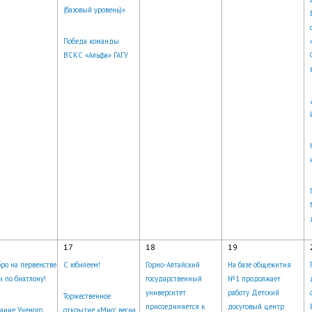
(базовый уровень)»
Победа команды
ВСКС «Альфа» ГАГУ
17
18
19
ро на первенстве
С юбилеем!
Горно-Алтайский
На базе общежития
и по биатлону!
государственный
№1 продолжает
университет
работу Детский
Торжественное
присоединяется к
досуговый центр
ание Ученого
открытие «Мисс весна