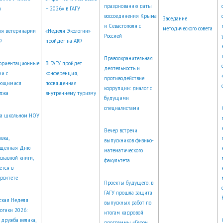
празднованию даты
а
– 2026» в ГАГУ
воссоединения Крыма
Заседание
и Севастополя с
методического совета
ля ветеринарии
«Неделя Экологии»
Россией
Ф
пройдет на АТФ
Правоохранительная
ориентационные
В ГАГУ пройдет
деятельность и
чи с
конференция,
противодействие
ающимися
посвященная
коррупции: диалог с
еджа
внутреннему туризму
будущими
специалистами
на школьном НОУ
Вечер встречи
вка,
выпускников физико-
ященная Дню
математического
славной книги,
факультета
ется в
рситете
Проекты будущего: в
ГАГУ прошла защита
ская Неделя
выпускных работ по
огики 2026:
итогам кадровой
 дружба велика,
программы «Герои