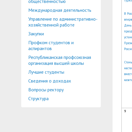
общественностью
туриз
Международная деятельность
В Рос
Управление по административно-
впер
хозяйственной работе
День 
празд
Закупки
устан
Профком студентов и
През
аспирантов
Росси
Республиканская профсоюзная
организация высшей школы
Стан
наста
Лучшие студенты
вмест
Сведения о доходах
казат
Вопросы ректору
Структура
9