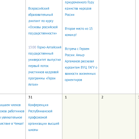
приуроченного Году
Всероссийский
единства народов
образовательный
России
диктант по курсу
«Основы российской
Второе место из 15
государственности»
команд!
13:00
Горно-Алтайский
Встреча с Героем
государственный
России: Амыр
университет выпустил
Аргамаков рассказал
первый поток
курсантам ВУЦ ГАГУ о
участников кадровой
важности жизненных
программы «Герои
ориентиров
Алтая»
31
1
2
лашаем членов
Конференция
оюза работников
Республиканской
в увлекательное
профсоюзной
ествие в Чемал!
организации высшей
школы