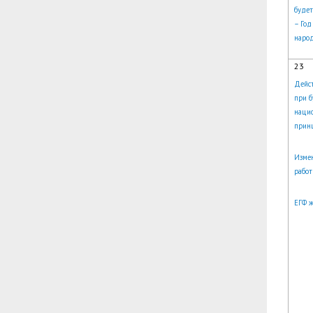
будет
– Год
народ
23
Дейст
при б
наци
прин
Измен
работ
ЕГФ ж