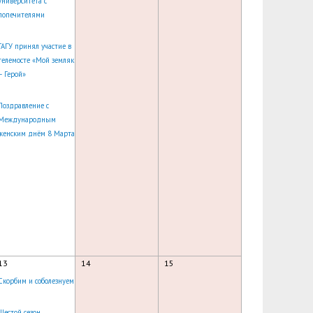
университета с
попечителями
ГАГУ принял участие в
телемосте «Мой земляк
– Герой»
Поздравление с
Международным
женским днём 8 Марта
13
14
15
Скорбим и соболезнуем
Шестой сезон