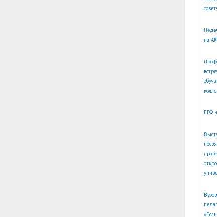
совет
Неде
на АТ
Проф
встре
обуч
колл
ЕГФ 
Выста
посв
право
откро
униве
Вузов
педаг
«Если