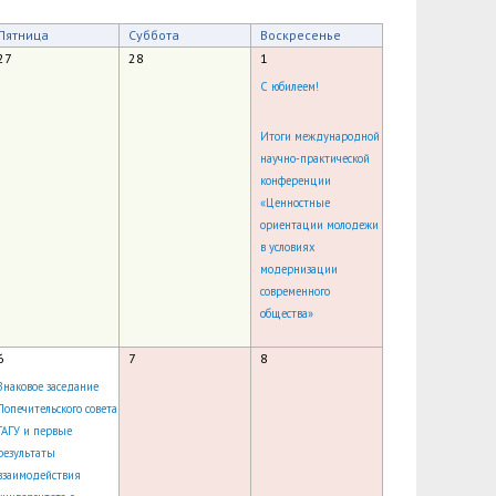
зопасности
менты
Пятница
Суббота
Воскресенье
пасность
овой грамотности
27
28
1
С юбилеем!
ского образования
Итоги международной
й государственных и муниципальных
научно-практической
конференции
сть
«Ценностные
 представителей) несовершеннолетних
ориентации молодежи
в условиях
модернизации
ая организация высшей школы
современного
нии академического отпуска обучающимся
общества»
6
7
8
Знаковое заседание
Попечительского совета
ГАГУ и первые
результаты
взаимодействия