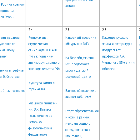
 Родина крепка»
Алтая»
 единства
ов России!
24
25
26
вия педагога
Региональная
Народный праздник
Кафедра русского
уллинге по
студенческая
«Наурыз» в ГАГУ
языка и литературы
ональному
олимпиада «ГАРАНТ –
поздравляет
ципу
путь к познанию
профессора А.А.
На базе общежития
антикоррупционного
Чувакина с 85-летним
№1 продолжает
законодательства РФ»
юбилеем!
ения в графике
работу Детский
ы библиотеки
досуговый центр
Культура камня в
горах Алтая
дёт выпускников
Важное обновление в
личном кабинете!
Учащиеся гимназии
им. В.К. Плакаса
Старт образовательной
познакомились с
миссии в рамках
историко-
международного
филологическим
сотрудничества с
факультетом
Монголией,