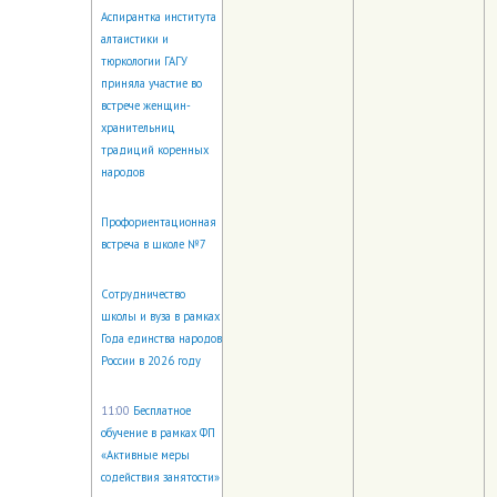
Аспирантка института
алтаистики и
тюркологии ГАГУ
приняла участие во
встрече женщин-
хранительниц
традиций коренных
народов
Профориентационная
встреча в школе №7
Сотрудничество
школы и вуза в рамках
Года единства народов
России в 2026 году
11:00
Бесплатное
обучение в рамках ФП
«Активные меры
содействия занятости»