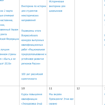
ме»
Историческая
Викторина по истории
викторина для
сии 2 марта
для студентов
школьников
вые отмечают
неисторических
наставника,
направлений
ник,
овленный Указом
Подведены итоги
идента
Всероссийского
йской Федерации
конкурса выпускных
квалификационных
ь лучшим
работ «Рациональное
вником страны
природопользование и
е с «Быть, а не
устойчивое развитие
ься!-2026»
регионов России»
100 дат российской
идентичности
10
11
12
Курсы повышения
Мы видели
квалификации
Президента! Этим все
«Экскурсовод (гид)
сказано