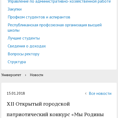
центр
педагогического
Управление по административно-хозяйственной работе
общественностью
образования
Закупки
Международная
Управление по
Профком студентов и аспирантов
Центр тестирования
Центр развития
деятельность
административно-
Республиканская профсоюзная организация высшей
иностранных граждан
компетенций
школы
хозяйственной работе
по русскому языку
государственных и
Лучшие студенты
Закупки
Профком студентов и
муниципальных
Сведения о доходах
аспирантов
служащих
Вопросы ректору
Республиканская
Центр русского языка
Лучшие студенты
Совет родителей
Структура
профсоюзная
как иностранного
(законных
Сведения о доходах
Университет
›
Новости
организация высшей
представителей)
Вопросы ректору
школы
несовершеннолетних
Структура
обучающихся ГАГУ
Все новости
15.01.2018
Образовательный
XII Открытый городской
Информация о
модуль «Обучение
предоставлении
патриотический конкурс «Мы Родины