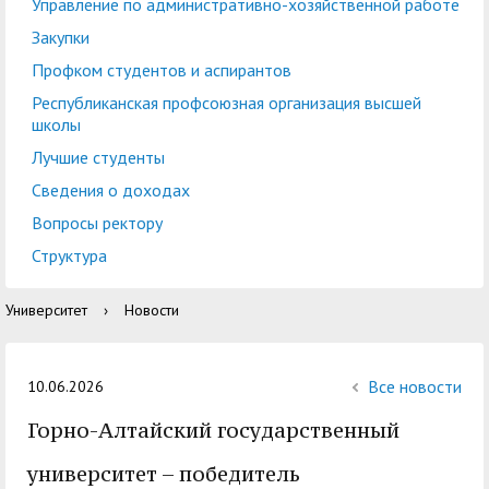
центр
педагогического
Управление по административно-хозяйственной работе
общественностью
образования
Закупки
Международная
Управление по
Профком студентов и аспирантов
Центр тестирования
Центр развития
деятельность
административно-
Республиканская профсоюзная организация высшей
иностранных граждан
компетенций
школы
хозяйственной работе
по русскому языку
государственных и
Лучшие студенты
Закупки
Профком студентов и
муниципальных
Сведения о доходах
аспирантов
служащих
Вопросы ректору
Республиканская
Центр русского языка
Лучшие студенты
Совет родителей
Структура
профсоюзная
как иностранного
(законных
Сведения о доходах
Университет
›
Новости
организация высшей
представителей)
Вопросы ректору
школы
несовершеннолетних
Структура
обучающихся ГАГУ
Все новости
10.06.2026
Образовательный
Горно-Алтайский государственный
Информация о
модуль «Обучение
предоставлении
университет – победитель