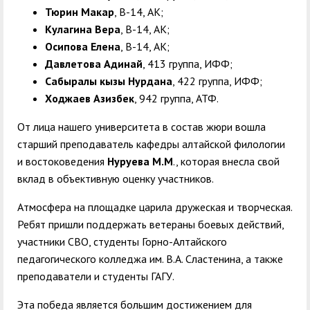
Тюрин Макар
, В-14, АК;
Кулагина Вера
, В-14, АК;
Осипова Елена
, В-14, АК;
Давлетова Адинай
, 413 группа, ИФФ;
Сабыралы кызы Нурдана
, 422 группа, ИФФ;
Ходжаев Азизбек
, 942 группа, АТФ.
От лица нашего университета в состав жюри вошла
старший преподаватель кафедры алтайской филологии
и востоковедения
Нуруева М.М
., которая внесла свой
вклад в объективную оценку участников.
Атмосфера на площадке царила дружеская и творческая.
Ребят пришли поддержать ветераны боевых действий,
участники СВО, студенты Горно-Алтайского
педагогического колледжа им. В.А. Сластенина, а также
преподаватели и студенты ГАГУ.
Эта победа является большим достижением для