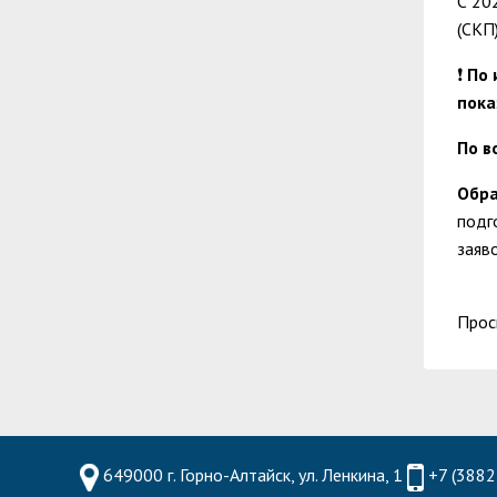
С 20
(СКП)
❗
По 
пока
По в
Обр
подг
заяв
Прос
649000 г. Горно-Алтайск, ул. Ленкина, 1
+7 (3882