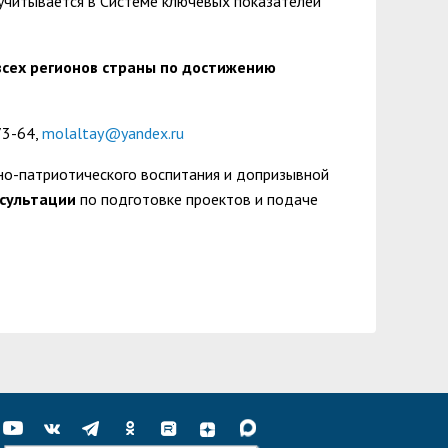
 учитывается в Системе ключевых показателей
 всех регионов страны по достижению
73-64,
molaltay@yandex.ru
но-патриотического воспитания и допризывной
сультации
по подготовке проектов и подаче