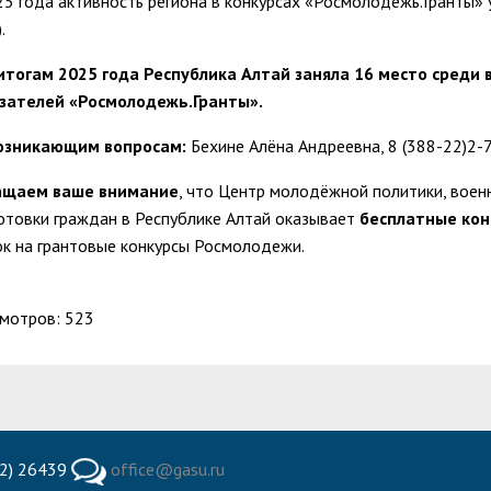
25 года активность региона в конкурсах «Росмолодежь.Гранты»
.
итогам 2025 года Республика Алтай заняла 16 место среди
зателей «Росмолодежь.Гранты».
озникающим вопросам:
Бехине Алёна Андреевна, 8 (388-22)2-
ащаем ваше внимание
, что Центр молодёжной политики, воен
отовки граждан в Республике Алтай оказывает
бесплатные кон
ок на грантовые конкурсы Росмолодежи.
мотров: 523
2) 26439
office@gasu.ru