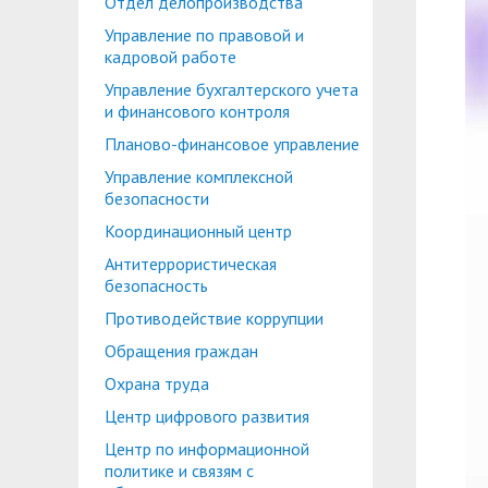
Отдел делопроизводства
Планово-финансовое управление
Центр карьеры
Управление по правовой и
Координационный центр
Консультационный центр поддержки студен
кадровой работе
Управление бухгалтерского учета
Противодействие коррупции
Учебно-тренинговый центр
и финансового контроля
Охрана труда
Центр тестирования иностранных граждан по
Планово-финансовое управление
Управление комплексной
Центр по информационной политике и связя
безопасности
Центр русского языка как иностранного
Управление по административно-хозяйствен
Координационный центр
Антитеррористическая
Профком студентов и аспирантов
безопасность
Образовательный модуль «Обучение служен
Лучшие студенты
Противодействие коррупции
Обращения граждан
Вопросы ректору
Охрана труда
Центр цифрового развития
Центр по информационной
политике и связям с