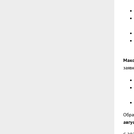
Макс
заяв
Обра
авгу