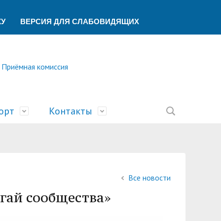
КУ
ВЕРСИЯ ДЛЯ СЛАБОВИДЯЩИХ
Приёмная комиссия
орт
Контакты
ление
ической помощи
ований
ая
сть
билимпикс»
тека
ик"
Все новости
беспечения учебного процесса
ский центр
У
гай сообщества»
учета и финансового контроля
о образования
ы
а и университеты»