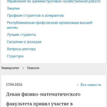
центр
педагогического
Управление по административно-хозяйственной работе
общественностью
образования
Закупки
Международная
Управление по
Профком студентов и аспирантов
Центр тестирования
Центр развития
деятельность
административно-
Республиканская профсоюзная организация высшей
иностранных граждан
компетенций
школы
хозяйственной работе
по русскому языку
государственных и
Лучшие студенты
Закупки
Профком студентов и
муниципальных
Сведения о доходах
аспирантов
служащих
Вопросы ректору
Республиканская
Центр русского языка
Лучшие студенты
Совет родителей
Структура
профсоюзная
как иностранного
(законных
Сведения о доходах
Университет
›
Новости
организация высшей
представителей)
Вопросы ректору
школы
несовершеннолетних
Структура
обучающихся ГАГУ
Все новости
27.04.2026
Образовательный
Декан физико-математического
Информация о
модуль «Обучение
предоставлении
факультета принял участие в