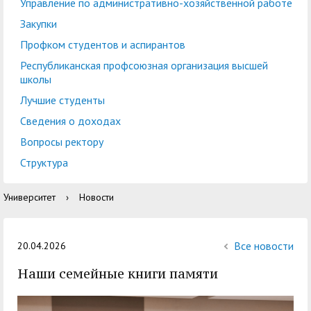
центр
педагогического
Управление по административно-хозяйственной работе
общественностью
образования
Закупки
Международная
Управление по
Профком студентов и аспирантов
Центр тестирования
Центр развития
деятельность
административно-
Республиканская профсоюзная организация высшей
иностранных граждан
компетенций
школы
хозяйственной работе
по русскому языку
государственных и
Лучшие студенты
Закупки
Профком студентов и
муниципальных
Сведения о доходах
аспирантов
служащих
Вопросы ректору
Республиканская
Центр русского языка
Лучшие студенты
Совет родителей
Структура
профсоюзная
как иностранного
(законных
Сведения о доходах
Университет
›
Новости
организация высшей
представителей)
Вопросы ректору
школы
несовершеннолетних
Структура
обучающихся ГАГУ
Все новости
20.04.2026
Образовательный
Наши семейные книги памяти
Информация о
модуль «Обучение
предоставлении