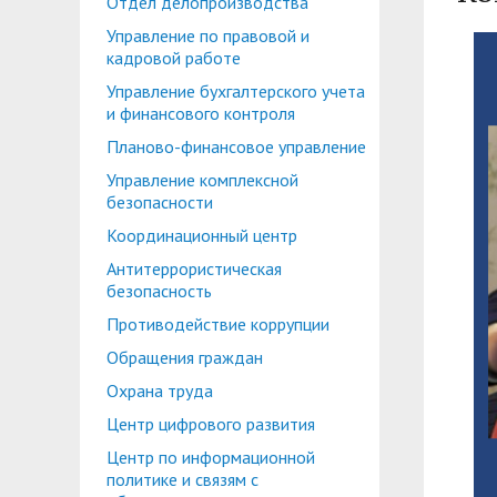
Отдел делопроизводства
Планово-финансовое управление
Центр карьеры
Управление по правовой и
Координационный центр
Консультационный центр поддержки студен
кадровой работе
Управление бухгалтерского учета
Противодействие коррупции
Учебно-тренинговый центр
и финансового контроля
Охрана труда
Центр тестирования иностранных граждан по
Планово-финансовое управление
Управление комплексной
Центр по информационной политике и связя
безопасности
Центр русского языка как иностранного
Управление по административно-хозяйствен
Координационный центр
Антитеррористическая
Профком студентов и аспирантов
безопасность
Образовательный модуль «Обучение служен
Лучшие студенты
Противодействие коррупции
Обращения граждан
Вопросы ректору
Охрана труда
Центр цифрового развития
Центр по информационной
политике и связям с