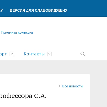
КУ
ВЕРСИЯ ДЛЯ СЛАБОВИДЯЩИХ
Приёмная комиссия
орт
Контакты
ление
ической помощи
ований
ая
сть
билимпикс»
тека
ик"
Все новости
беспечения учебного процесса
ский центр
У
рофессора С.А.
учета и финансового контроля
о образования
ы
а и университеты»