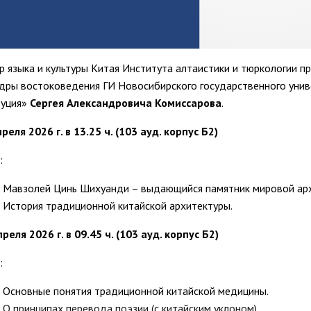
р языка и культуры Китая Института алтаистики и тюркологии п
дры востоковедения ГИ Новосибирского государственного уни
уция»
Сергея Александровича Комиссарова
.
реля 2026 г. в 13.25 ч. (103 ауд. корпус Б2)
:
Мавзолей Цинь Шихуанди – выдающийся памятник мировой арх
История традиционной китайской архитектуры.
реля 2026 г. в 09.45 ч. (103 ауд. корпус Б2)
:
Основные понятия традиционной китайской медицины.
О принципах перевода поэзии (с китайским уклоном).