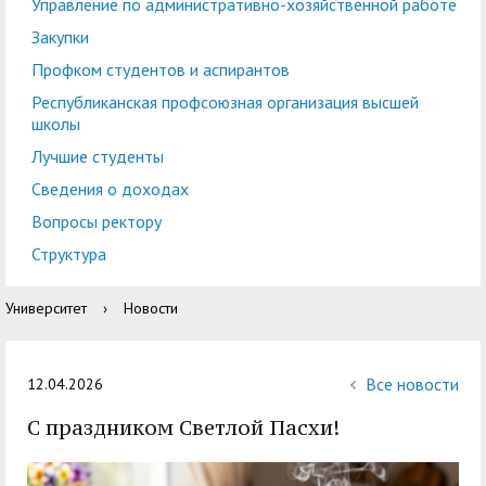
центр
педагогического
Управление по административно-хозяйственной работе
общественностью
образования
Закупки
Международная
Управление по
Профком студентов и аспирантов
Центр тестирования
Центр развития
деятельность
административно-
Республиканская профсоюзная организация высшей
иностранных граждан
компетенций
школы
хозяйственной работе
по русскому языку
государственных и
Лучшие студенты
Закупки
Профком студентов и
муниципальных
Сведения о доходах
аспирантов
служащих
Вопросы ректору
Республиканская
Центр русского языка
Лучшие студенты
Совет родителей
Структура
профсоюзная
как иностранного
(законных
Сведения о доходах
Университет
›
Новости
организация высшей
представителей)
Вопросы ректору
школы
несовершеннолетних
Структура
обучающихся ГАГУ
Все новости
12.04.2026
Образовательный
С праздником Светлой Пасхи!
Информация о
модуль «Обучение
предоставлении