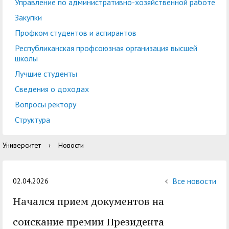
центр
педагогического
Управление по административно-хозяйственной работе
общественностью
образования
Закупки
Международная
Управление по
Профком студентов и аспирантов
Центр тестирования
Центр развития
деятельность
административно-
Республиканская профсоюзная организация высшей
иностранных граждан
компетенций
школы
хозяйственной работе
по русскому языку
государственных и
Лучшие студенты
Закупки
Профком студентов и
муниципальных
Сведения о доходах
аспирантов
служащих
Вопросы ректору
Республиканская
Центр русского языка
Лучшие студенты
Совет родителей
Структура
профсоюзная
как иностранного
(законных
Сведения о доходах
Университет
›
Новости
организация высшей
представителей)
Вопросы ректору
школы
несовершеннолетних
Структура
обучающихся ГАГУ
Все новости
02.04.2026
Образовательный
Начался прием документов на
Информация о
модуль «Обучение
предоставлении
соискание премии Президента