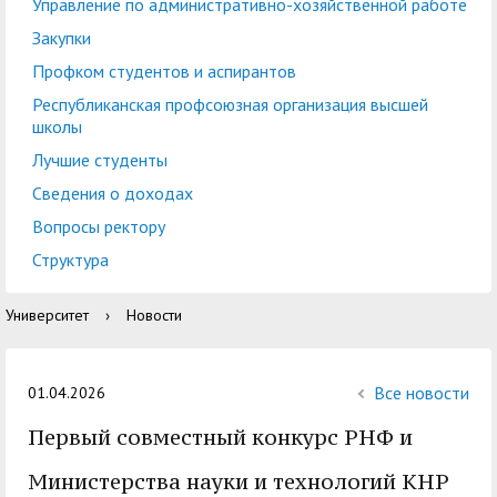
центр
педагогического
Управление по административно-хозяйственной работе
общественностью
образования
Закупки
Международная
Управление по
Профком студентов и аспирантов
Центр тестирования
Центр развития
деятельность
административно-
Республиканская профсоюзная организация высшей
иностранных граждан
компетенций
школы
хозяйственной работе
по русскому языку
государственных и
Лучшие студенты
Закупки
Профком студентов и
муниципальных
Сведения о доходах
аспирантов
служащих
Вопросы ректору
Республиканская
Центр русского языка
Лучшие студенты
Совет родителей
Структура
профсоюзная
как иностранного
(законных
Сведения о доходах
Университет
›
Новости
организация высшей
представителей)
Вопросы ректору
школы
несовершеннолетних
Структура
обучающихся ГАГУ
Все новости
01.04.2026
Образовательный
Первый совместный конкурс РНФ и
Информация о
модуль «Обучение
предоставлении
Министерства науки и технологий КНР