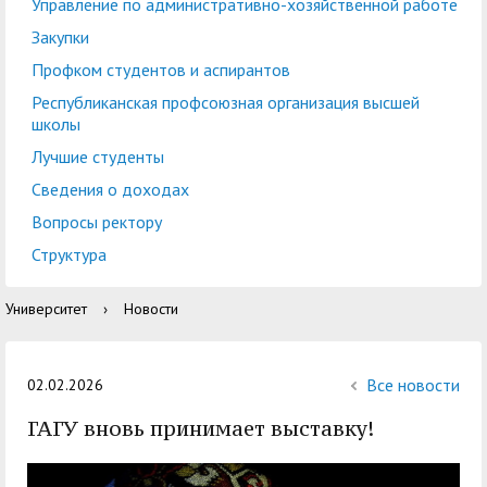
центр
педагогического
Управление по административно-хозяйственной работе
общественностью
образования
Закупки
Международная
Управление по
Профком студентов и аспирантов
Центр тестирования
Центр развития
деятельность
административно-
Республиканская профсоюзная организация высшей
иностранных граждан
компетенций
школы
хозяйственной работе
по русскому языку
государственных и
Лучшие студенты
Закупки
Профком студентов и
муниципальных
Сведения о доходах
аспирантов
служащих
Вопросы ректору
Республиканская
Центр русского языка
Лучшие студенты
Совет родителей
Структура
профсоюзная
как иностранного
(законных
Сведения о доходах
Университет
›
Новости
организация высшей
представителей)
Вопросы ректору
школы
несовершеннолетних
Структура
обучающихся ГАГУ
Все новости
02.02.2026
Образовательный
ГАГУ вновь принимает выставку!
Информация о
модуль «Обучение
предоставлении