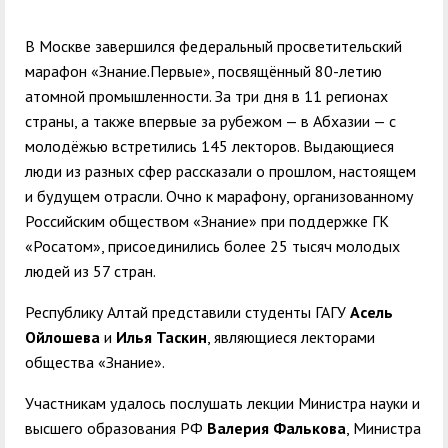
служением»
академического
отпуска обучающимся
В Москве завершился федеральный просветительский
марафон «Знание.Первые», посвящённый 80-летию
атомной промышленности. За три дня в 11 регионах
страны, а также впервые за рубежом — в Абхазии — с
молодёжью встретились 145 лекторов. Выдающиеся
люди из разных сфер рассказали о прошлом, настоящем
и будущем отрасли. Очно к марафону, организованному
Российским обществом «Знание» при поддержке ГК
«Росатом», присоединились более 25 тысяч молодых
людей из 57 стран.
Республику Алтай представили студенты ГАГУ
Асель
Ойлошева
и
Илья Таскин
, являющиеся лекторами
общества «Знание».
Участникам удалось послушать лекции Министра науки и
высшего образования РФ
Валерия Фалькова
, Министра