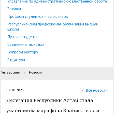
центр
педагогического
Управление по административно-хозяйственной работе
общественностью
образования
Закупки
Международная
Управление по
Профком студентов и аспирантов
Центр тестирования
Центр развития
деятельность
административно-
Республиканская профсоюзная организация высшей
иностранных граждан
компетенций
школы
хозяйственной работе
по русскому языку
государственных и
Лучшие студенты
Закупки
Профком студентов и
муниципальных
Сведения о доходах
аспирантов
служащих
Вопросы ректору
Республиканская
Центр русского языка
Лучшие студенты
Совет родителей
Структура
профсоюзная
как иностранного
(законных
Сведения о доходах
Университет
›
Новости
организация высшей
представителей)
Вопросы ректору
школы
несовершеннолетних
Структура
обучающихся ГАГУ
Все новости
02.10.2025
Образовательный
Делегация Республики Алтай стала
Информация о
модуль «Обучение
предоставлении
участником марафона Знание.Первые