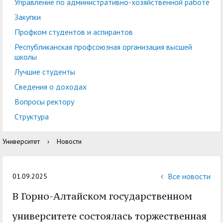
центр
педагогического
Управление по административно-хозяйственной работе
общественностью
образования
Закупки
Международная
Управление по
Профком студентов и аспирантов
Центр тестирования
Центр развития
деятельность
административно-
Республиканская профсоюзная организация высшей
иностранных граждан
компетенций
школы
хозяйственной работе
по русскому языку
государственных и
Лучшие студенты
Закупки
Профком студентов и
муниципальных
Сведения о доходах
аспирантов
служащих
Вопросы ректору
Республиканская
Центр русского языка
Лучшие студенты
Совет родителей
Структура
профсоюзная
как иностранного
(законных
Сведения о доходах
Университет
›
Новости
организация высшей
представителей)
Вопросы ректору
школы
несовершеннолетних
Структура
обучающихся ГАГУ
Все новости
01.09.2025
Образовательный
В Горно-Алтайском государственном
Информация о
модуль «Обучение
предоставлении
университете состоялась торжественная