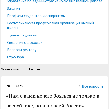
центр
педагогического
Управление по административно-хозяйственной работе
общественностью
образования
Закупки
Международная
Управление по
Профком студентов и аспирантов
Центр тестирования
Центр развития
деятельность
административно-
Республиканская профсоюзная организация высшей
иностранных граждан
компетенций
школы
хозяйственной работе
по русскому языку
государственных и
Лучшие студенты
Закупки
Профком студентов и
муниципальных
Сведения о доходах
аспирантов
служащих
Вопросы ректору
Республиканская
Центр русского языка
Лучшие студенты
Совет родителей
Структура
профсоюзная
как иностранного
(законных
Сведения о доходах
Университет
›
Новости
организация высшей
представителей)
Вопросы ректору
школы
несовершеннолетних
Структура
обучающихся ГАГУ
Все новости
20.05.2025
Образовательный
«Нам с вами нечего бояться не только в
Информация о
модуль «Обучение
предоставлении
республике, но и по всей России»