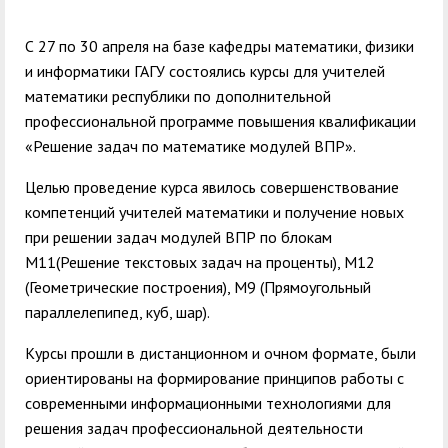
служением»
академического
отпуска обучающимся
С 27 по 30 апреля на базе кафедры математики, физики
и информатики ГАГУ состоялись курсы для учителей
математики республики по дополнительной
профессиональной программе повышения квалификации
«
Решение задач по математике модулей ВПР».
Целью проведение курса явилось совершенствование
компетенций учителей математики и получение новых
при решении
задач модулей ВПР по блокам
М11(Решение текстовых задач на проценты), М12
(Геометрические построения), М9 (Прямоугольный
параллелепипед, куб, шар).
Курсы прошли в дистанционном и очном формате, были
ориентированы на формирование
принципов работы с
современными информационными технологиями для
решения задач профессиональной деятельности