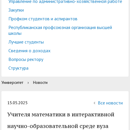
центр
педагогического
Управление по административно-хозяйственной работе
общественностью
образования
Закупки
Международная
Управление по
Профком студентов и аспирантов
Центр тестирования
Центр развития
деятельность
административно-
Республиканская профсоюзная организация высшей
иностранных граждан
компетенций
школы
хозяйственной работе
по русскому языку
государственных и
Лучшие студенты
Закупки
Профком студентов и
муниципальных
Сведения о доходах
аспирантов
служащих
Вопросы ректору
Республиканская
Центр русского языка
Лучшие студенты
Совет родителей
Структура
профсоюзная
как иностранного
(законных
Сведения о доходах
Университет
›
Новости
организация высшей
представителей)
Вопросы ректору
школы
несовершеннолетних
Структура
обучающихся ГАГУ
Все новости
15.05.2025
Образовательный
Учителя математики в интерактивной
Информация о
модуль «Обучение
предоставлении
научно-образовательной среде вуза