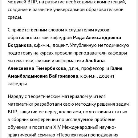
модулей ВПР, на развитие
необходимых компетенций,
создание и развитие универсальной образовательной
среды.
С приветственным словом к слушателям курсов
обратилась и.о. зав. кафедрой
Рада Александровна
Богданова
, к.ф.-м.н., доцент.
Углубленную методическую
подготовку на курсах провели преподаватели кафедры
математики, физики и информатики
Альбина
Алексеевна Темербекова
, д.п.н., профессор, и
Галия
Аманболдыновна Байгонакова
, к.ф.-м.н., доцент
кафедры.
Наряду с теоретическим материалом учителя
математики разработали свою методику решения задач
ВПР, защитив ее перед коллегами, подготовили статью
в сборник конференции по исследуемой проблеме
обучения и посетили XIV Международный научно-
практический семинар «Перспективы преподавания