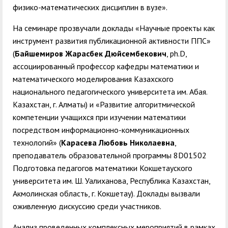
физико-математических дисциплин в вузе».
На семинаре прозвучали доклады «Научные проекты как
инструмент развития публикационной активности ППС»
(
Байшемиров Жарасбек Дюйсембекович
, ph.D,
ассоциированный профессор кафедры математики и
математического моделирования Казахского
национального педагогического университета им. Абая.
Казахстан, г. Алматы) и «Развитие алгоритмической
компетенции учащихся при изучении математики
посредством информационно-коммуникационных
технологий» (
Карасева Любовь Николаевна
,
преподаватель
образовательной программы 8D01502
Подготовка педагогов математики
Кокшетауского
университета им. Ш. Уалиханова, Республика Казахстан,
Акмолинская область, г. Кокшетау). Доклады вызвали
оживленную дискуссию среди участников.
Анализ проведенных комплексных мероприятий в рамках