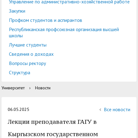
центр
педагогического
Управление по административно-хозяйственной работе
общественностью
образования
Закупки
Международная
Управление по
Профком студентов и аспирантов
Центр тестирования
Центр развития
деятельность
административно-
Республиканская профсоюзная организация высшей
иностранных граждан
компетенций
школы
хозяйственной работе
по русскому языку
государственных и
Лучшие студенты
Закупки
Профком студентов и
муниципальных
Сведения о доходах
аспирантов
служащих
Вопросы ректору
Республиканская
Центр русского языка
Лучшие студенты
Совет родителей
Структура
профсоюзная
как иностранного
(законных
Сведения о доходах
Университет
›
Новости
организация высшей
представителей)
Вопросы ректору
школы
несовершеннолетних
Структура
обучающихся ГАГУ
Все новости
06.05.2025
Образовательный
Лекции преподавателя ГАГУ в
Информация о
модуль «Обучение
предоставлении
Кыргызском государственном