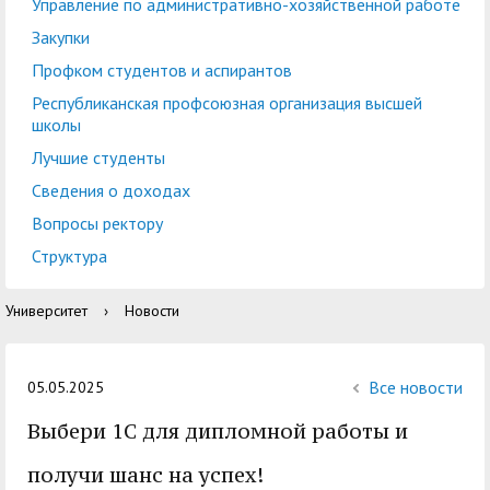
центр
педагогического
Управление по административно-хозяйственной работе
общественностью
образования
Закупки
Международная
Управление по
Профком студентов и аспирантов
Центр тестирования
Центр развития
деятельность
административно-
Республиканская профсоюзная организация высшей
иностранных граждан
компетенций
школы
хозяйственной работе
по русскому языку
государственных и
Лучшие студенты
Закупки
Профком студентов и
муниципальных
Сведения о доходах
аспирантов
служащих
Вопросы ректору
Республиканская
Центр русского языка
Лучшие студенты
Совет родителей
Структура
профсоюзная
как иностранного
(законных
Сведения о доходах
Университет
›
Новости
организация высшей
представителей)
Вопросы ректору
школы
несовершеннолетних
Структура
обучающихся ГАГУ
Все новости
05.05.2025
Образовательный
Выбери 1С для дипломной работы и
Информация о
модуль «Обучение
предоставлении
получи шанс на успех!