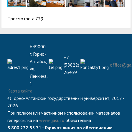
Просмотров: 729
649000
г. Горно-
+7
Алтайск,
(38822)
office@gas
ул.
26439
Ленкина,
1
Карта сайта
© Горно-Алтайский государственный университет, 2017 -
2026
При полном или частичном использовании материалов
гиперссылка на
www.gasu.ru
обязательна
8 800 222 55 71 - Горячая линия по обеспечению