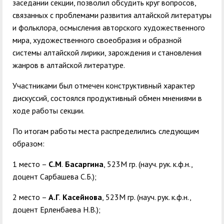
заседании секции, позволил обсудить круг вопросов,
связанных с проблемами развития алтайской литературы
и фольклора, осмысления авторского художественного
мира, художественного своеобразия и образной
системы алтайской лирики, зарождения и становления
жанров в алтайской литературе.
Участниками был отмечен конструктивный характер
дискуссий, состоялся продуктивный обмен мнениями в
ходе работы секции.
По итогам работы места распределились следующим
образом:
1 место –
С.М
.
Басаргина
, 523М гр. (науч. рук. к.ф.н.,
доцент Сарбашева С.Б.);
2 место –
А.Г
.
Касейнова
, 523М гр. (науч. рук. к.ф.н.,
доцент Ерленбаева Н.В.);