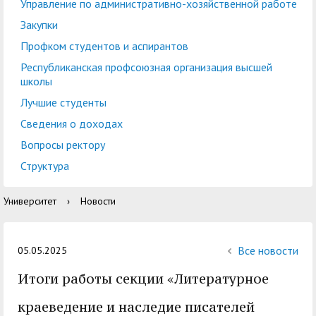
центр
педагогического
Управление по административно-хозяйственной работе
общественностью
образования
Закупки
Международная
Управление по
Профком студентов и аспирантов
Центр тестирования
Центр развития
деятельность
административно-
Республиканская профсоюзная организация высшей
иностранных граждан
компетенций
школы
хозяйственной работе
по русскому языку
государственных и
Лучшие студенты
Закупки
Профком студентов и
муниципальных
Сведения о доходах
аспирантов
служащих
Вопросы ректору
Республиканская
Центр русского языка
Лучшие студенты
Совет родителей
Структура
профсоюзная
как иностранного
(законных
Сведения о доходах
Университет
›
Новости
организация высшей
представителей)
Вопросы ректору
школы
несовершеннолетних
Структура
обучающихся ГАГУ
Все новости
05.05.2025
Образовательный
Итоги работы секции «Литературное
Информация о
модуль «Обучение
предоставлении
краеведение и наследие писателей