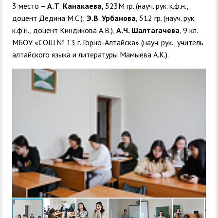
3 место –
А.Т
.
Канакаева
, 523М гр. (науч. рук. к.ф.н.,
доцент Дедина М.С.);
Э.В
.
Урбанова
, 512 гр. (науч. рук.
к.ф.н., доцент Киндикова А.В.),
А.Ч. Шалтагачева
, 9 кл.
МБОУ «СОШ № 13 г. Горно-Алтайска» (науч. рук., учитель
алтайского языка и литературы Мамыева А.К.).