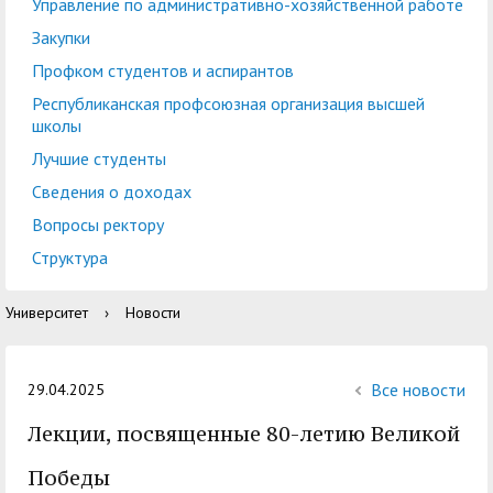
центр
педагогического
Управление по административно-хозяйственной работе
общественностью
образования
Закупки
Международная
Управление по
Профком студентов и аспирантов
Центр тестирования
Центр развития
деятельность
административно-
Республиканская профсоюзная организация высшей
иностранных граждан
компетенций
школы
хозяйственной работе
по русскому языку
государственных и
Лучшие студенты
Закупки
Профком студентов и
муниципальных
Сведения о доходах
аспирантов
служащих
Вопросы ректору
Республиканская
Центр русского языка
Лучшие студенты
Совет родителей
Структура
профсоюзная
как иностранного
(законных
Сведения о доходах
Университет
›
Новости
организация высшей
представителей)
Вопросы ректору
школы
несовершеннолетних
Структура
обучающихся ГАГУ
Все новости
29.04.2025
Образовательный
Лекции, посвященные 80-летию Великой
Информация о
модуль «Обучение
предоставлении
Победы