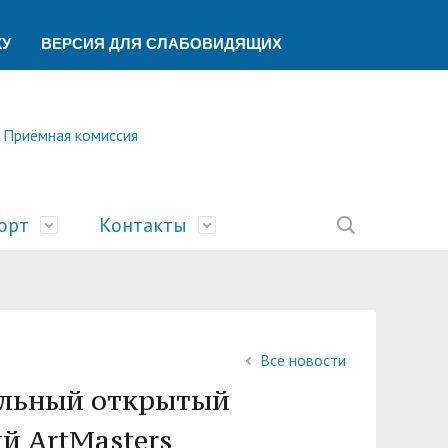
КУ
ВЕРСИЯ ДЛЯ СЛАБОВИДЯЩИХ
Приёмная комиссия
орт
Контакты
ление
ической помощи
ований
ая
сть
билимпикс»
тека
ик"
Все новости
беспечения учебного процесса
ский центр
У
нальный открытый
учета и финансового контроля
о образования
ы
а и университеты»
й ArtMasters