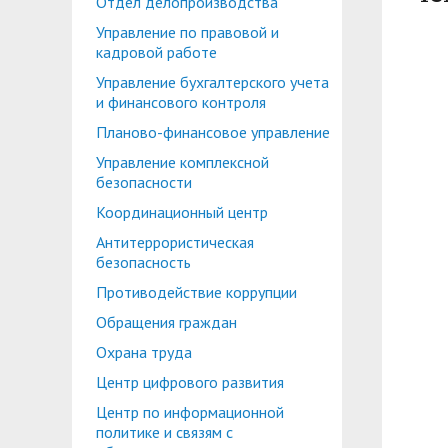
Отдел делопроизводства
Планово-финансовое управление
Центр карьеры
Управление по правовой и
Координационный центр
Консультационный центр поддержки студен
кадровой работе
Управление бухгалтерского учета
Противодействие коррупции
Учебно-тренинговый центр
и финансового контроля
Охрана труда
Центр тестирования иностранных граждан по
Планово-финансовое управление
Управление комплексной
Центр по информационной политике и связя
безопасности
Центр русского языка как иностранного
Управление по административно-хозяйствен
Координационный центр
Антитеррористическая
Профком студентов и аспирантов
безопасность
Образовательный модуль «Обучение служен
Лучшие студенты
Противодействие коррупции
Обращения граждан
Вопросы ректору
Охрана труда
Центр цифрового развития
Центр по информационной
политике и связям с