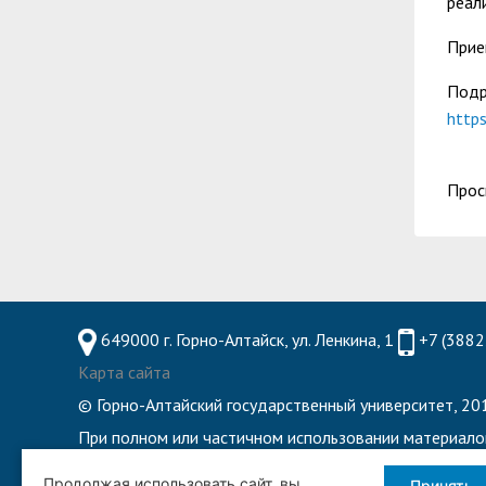
реал
Прие
Подр
https
Прос
649000 г. Горно-Алтайск, ул. Ленкина, 1
+7 (3882
Карта сайта
© Горно-Алтайский государственный университет, 201
При полном или частичном использовании материало
8 800 222 55 71 - Горячая линия по обеспечению 
Продолжая использовать сайт, вы
Принять