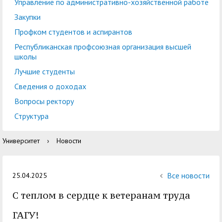
центр
педагогического
Управление по административно-хозяйственной работе
общественностью
образования
Закупки
Международная
Управление по
Профком студентов и аспирантов
Центр тестирования
Центр развития
деятельность
административно-
Республиканская профсоюзная организация высшей
иностранных граждан
компетенций
школы
хозяйственной работе
по русскому языку
государственных и
Лучшие студенты
Закупки
Профком студентов и
муниципальных
Сведения о доходах
аспирантов
служащих
Вопросы ректору
Республиканская
Центр русского языка
Лучшие студенты
Совет родителей
Структура
профсоюзная
как иностранного
(законных
Сведения о доходах
Университет
›
Новости
организация высшей
представителей)
Вопросы ректору
школы
несовершеннолетних
Структура
обучающихся ГАГУ
Все новости
25.04.2025
Образовательный
С теплом в сердце к ветеранам труда
Информация о
модуль «Обучение
предоставлении
ГАГУ!