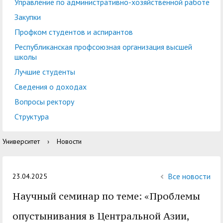
центр
педагогического
Управление по административно-хозяйственной работе
общественностью
образования
Закупки
Международная
Управление по
Профком студентов и аспирантов
Центр тестирования
Центр развития
деятельность
административно-
Республиканская профсоюзная организация высшей
иностранных граждан
компетенций
школы
хозяйственной работе
по русскому языку
государственных и
Лучшие студенты
Закупки
Профком студентов и
муниципальных
Сведения о доходах
аспирантов
служащих
Вопросы ректору
Республиканская
Центр русского языка
Лучшие студенты
Совет родителей
Структура
профсоюзная
как иностранного
(законных
Сведения о доходах
Университет
›
Новости
организация высшей
представителей)
Вопросы ректору
школы
несовершеннолетних
Структура
обучающихся ГАГУ
Все новости
23.04.2025
Образовательный
Научный семинар по теме: «Проблемы
Информация о
модуль «Обучение
предоставлении
опустынивания в Центральной Азии,