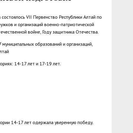
зопасности
менты
пасность
овой грамотности
 состоялось VII Первенство Республики Алтай по
ружков и организаций военно-патриотической
ского образования
ечественной войне, Году защитника Отечества.
й государственных и муниципальных
7 муниципальных образований и организаций,
сть
лтай
 представителей) несовершеннолетних
риях: 14-17 лет и 17-19 лет.
ая организация высшей школы
нии академического отпуска обучающимся
гории 14-17 лет одержала уверенную победу.