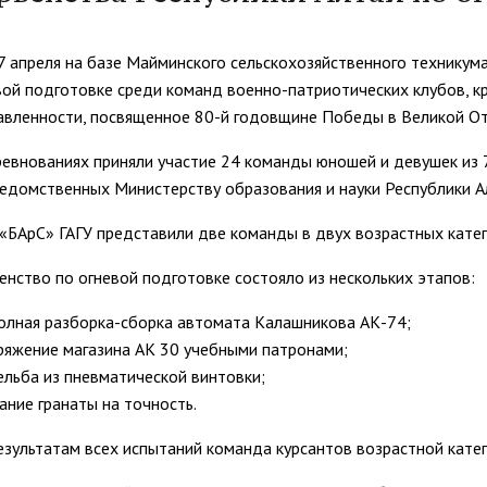
Управление комплексной бе
Методические и иные доку
тов
Антитеррористическая безо
Региональный центр финанс
7 апреля на базе Майминского сельскохозяйственного техникума
вой подготовке среди команд военно-патриотических клубов, к
Обращения граждан
Центр развития педагогиче
авленности, посвященное 80-й годовщине Победы в Великой От
 русскому языку
Центр цифрового развития
Центр развития компетенци
ревнованиях приняли участие 24 команды юношей и девушек из 
служащих
м с общественностью
Международная деятельно
едомственных Министерству образования и науки Республики А
Совет родителей (законных
ной работе
Закупки
«БАрС» ГАГУ представили две команды в двух возрастных катего
обучающихся ГАГУ
Республиканская профсоюзн
енство по огневой подготовке состояло из нескольких этапов:
ием»
Информация о предоставле
Сведения о доходах
полная разборка-сборка автомата Калашникова АК-74;
аряжение магазина АК 30 учебными патронами;
Структура
рельба из пневматической винтовки;
тание гранаты на точность.
езультатам всех испытаний команда курсантов возрастной кате