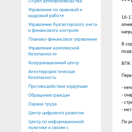
Отдел делопроизводства
Планово-финансовое управление
Центр карьеры
Управление по правовой и
Координационный центр
Консультационный центр поддержки студен
кадровой работе
16-1
Управление бухгалтерского учета
огне
Противодействие коррупции
Учебно-тренинговый центр
и финансового контроля
напр
Охрана труда
Центр тестирования иностранных граждан по
Планово-финансовое управление
В со
Управление комплексной
Центр по информационной политике и связя
подв
безопасности
Центр русского языка как иностранного
Управление по административно-хозяйствен
Координационный центр
ВПК 
Антитеррористическая
Профком студентов и аспирантов
Перв
безопасность
Образовательный модуль «Обучение служен
Лучшие студенты
Противодействие коррупции
- не
- сн
Обращения граждан
Вопросы ректору
- ст
Охрана труда
- ме
Центр цифрового развития
Центр по информационной
По р
политике и связям с