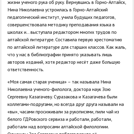
жизни ученого рука об руку. Вернувшись в Горно-Алтайск,
Нина Николаевна устроилась в Горно-Алтайский
педагогический институт, учила будущих педагогов,
совершенствовала методику преподавания языка в
школах и… выступала редактором многих трудов по
алтайской литературе. Составила первую хрестоматию
по алтайской литературе для старших классов. Как жаль,
что у нас в библиографии принято указывать лишь
авторов изданий, хотя редактор несёт даже б
о
льшую
ответственность.
«Моя самая старая ученица» – так называла Нина
Николаевна ученого-филолога, доктора наук Зою
Сергеевну Казагачеву. Суразакова и Казагачева были
коллегами-подругами, но всегда друг друга называли на
«вы», часами просиживали за рукописями, пили чай из
белого ГДРовского сервиза и работали, работали,
работали над вопросами алтайской филологиии.