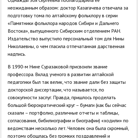
Однажды Зоя Сергеевна поблагодарила её
неожиданным образом: доктор Казагачева отвечала за
подготовку тома по алтайскому фольклору в серии
«Памятники фольклора народов Сибири и Дальнего
Востока», выпущенного Сибирским отделением РАН.
Издательство выпустило персональный том для Нины
Николаевны, о чем гласила отпечатанная дарственная
надпись.
В 1990-м Нине Суразаковой присвоили звание
профессора. Вклад ученого в развитии алтайской
педагогики был так велик, что звание дали без защиты
докторской диссертации, что называется, по
совокупности заслуг. Правда, пришлось проделать
большой бюрократический круг – бумаги (как бы сейчас
сказали – портфолио, различные отчеты и таблицы,
согласования, бибилиографии и биографии) «ходили» по
ведомствам несколько лет. Человек она была скромный,
поэтому обошлась без громких поздравлений и