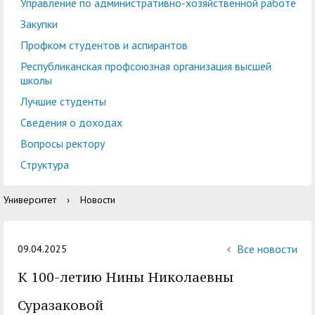
центр
педагогического
Управление по административно-хозяйственной работе
общественностью
образования
Закупки
Международная
Управление по
Профком студентов и аспирантов
Центр тестирования
Центр развития
деятельность
административно-
Республиканская профсоюзная организация высшей
иностранных граждан
компетенций
школы
хозяйственной работе
по русскому языку
государственных и
Лучшие студенты
Закупки
Профком студентов и
муниципальных
Сведения о доходах
аспирантов
служащих
Вопросы ректору
Республиканская
Центр русского языка
Лучшие студенты
Совет родителей
Структура
профсоюзная
как иностранного
(законных
Сведения о доходах
Университет
›
Новости
организация высшей
представителей)
Вопросы ректору
школы
несовершеннолетних
Структура
обучающихся ГАГУ
Все новости
09.04.2025
Образовательный
К 100-летию Нины Николаевны
Информация о
модуль «Обучение
предоставлении
Суразаковой