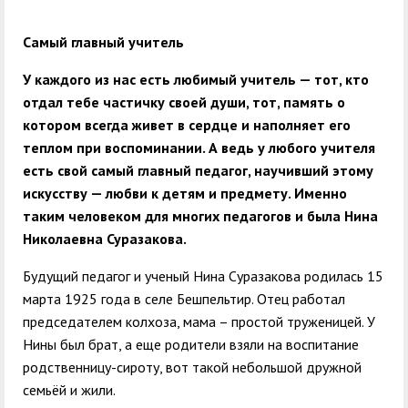
служением»
академического
отпуска обучающимся
Самый главный учитель
У каждого из нас есть любимый учитель — тот, кто
отдал тебе частичку своей души, тот, память о
котором всегда живет в сердце и наполняет его
теплом при воспоминании. А ведь у любого учителя
есть свой самый главный педагог, научивший этому
искусству — любви к детям и предмету. Именно
таким человеком для многих педагогов и была Нина
Николаевна Суразакова.
Будущий педагог и ученый Нина Суразакова родилась 15
марта 1925 года в селе Бешпельтир. Отец работал
председателем колхоза, мама – простой труженицей. У
Нины был брат, а еще родители взяли на воспитание
родственницу-сироту, вот такой небольшой дружной
семьёй и жили.