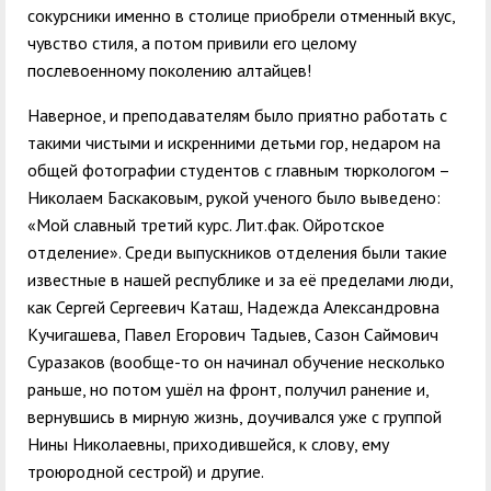
сокурсники именно в столице приобрели отменный вкус,
чувство стиля, а потом привили его целому
послевоенному поколению алтайцев!
Наверное, и преподавателям было приятно работать с
такими чистыми и искренними детьми гор, недаром на
общей фотографии студентов с главным тюркологом –
Николаем Баскаковым, рукой ученого было выведено:
«Мой славный третий курс. Лит.фак. Ойротское
отделение». Среди выпускников отделения были такие
известные в нашей республике и за её пределами люди,
как Сергей Сергеевич Каташ, Надежда Александровна
Кучигашева, Павел Егорович Тадыев, Сазон Саймович
Суразаков (вообще-то он начинал обучение несколько
раньше, но потом ушёл на фронт, получил ранение и,
вернувшись в мирную жизнь, доучивался уже с группой
Нины Николаевны, приходившейся, к слову, ему
троюродной сестрой) и другие.