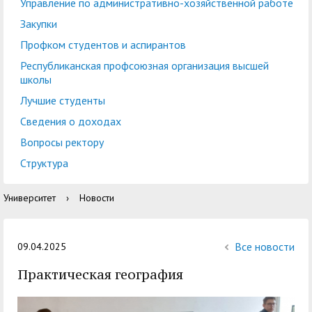
центр
педагогического
Управление по административно-хозяйственной работе
общественностью
образования
Закупки
Международная
Управление по
Профком студентов и аспирантов
Центр тестирования
Центр развития
деятельность
административно-
Республиканская профсоюзная организация высшей
иностранных граждан
компетенций
школы
хозяйственной работе
по русскому языку
государственных и
Лучшие студенты
Закупки
Профком студентов и
муниципальных
Сведения о доходах
аспирантов
служащих
Вопросы ректору
Республиканская
Центр русского языка
Лучшие студенты
Совет родителей
Структура
профсоюзная
как иностранного
(законных
Сведения о доходах
Университет
›
Новости
организация высшей
представителей)
Вопросы ректору
школы
несовершеннолетних
Структура
обучающихся ГАГУ
Все новости
09.04.2025
Образовательный
Практическая география
Информация о
модуль «Обучение
предоставлении