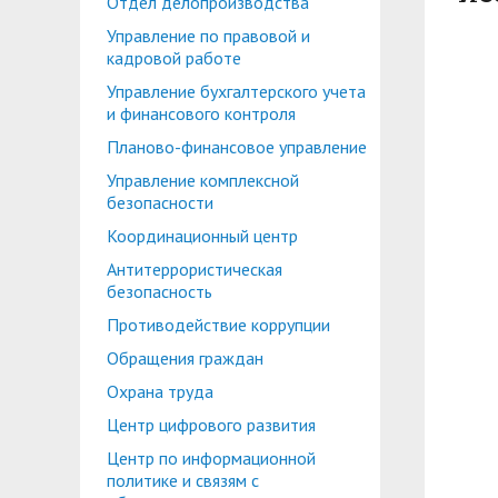
Отдел делопроизводства
Планово-финансовое управление
Центр карьеры
Управление по правовой и
Координационный центр
Консультационный центр поддержки студен
кадровой работе
Управление бухгалтерского учета
Противодействие коррупции
Учебно-тренинговый центр
и финансового контроля
Охрана труда
Центр тестирования иностранных граждан по
Планово-финансовое управление
Управление комплексной
Центр по информационной политике и связя
безопасности
Центр русского языка как иностранного
Управление по административно-хозяйствен
Координационный центр
Антитеррористическая
Профком студентов и аспирантов
безопасность
Образовательный модуль «Обучение служен
Лучшие студенты
Противодействие коррупции
Обращения граждан
Вопросы ректору
Охрана труда
Центр цифрового развития
Центр по информационной
политике и связям с