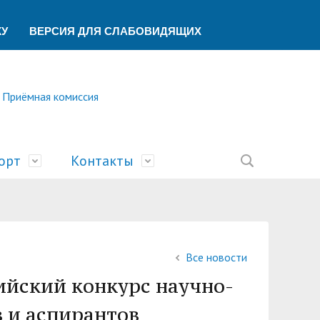
КУ
ВЕРСИЯ ДЛЯ СЛАБОВИДЯЩИХ
Приёмная комиссия
орт
Контакты
ление
ической помощи
ований
ая
сть
билимпикс»
тека
ик"
Все новости
беспечения учебного процесса
ский центр
У
ийский конкурс научно-
учета и финансового контроля
о образования
ы
а и университеты»
в и аспирантов