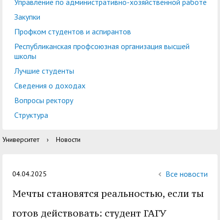
центр
педагогического
Управление по административно-хозяйственной работе
общественностью
образования
Закупки
Международная
Управление по
Профком студентов и аспирантов
Центр тестирования
Центр развития
деятельность
административно-
Республиканская профсоюзная организация высшей
иностранных граждан
компетенций
школы
хозяйственной работе
по русскому языку
государственных и
Лучшие студенты
Закупки
Профком студентов и
муниципальных
Сведения о доходах
аспирантов
служащих
Вопросы ректору
Республиканская
Центр русского языка
Лучшие студенты
Совет родителей
Структура
профсоюзная
как иностранного
(законных
Сведения о доходах
Университет
›
Новости
организация высшей
представителей)
Вопросы ректору
школы
несовершеннолетних
Структура
обучающихся ГАГУ
Все новости
04.04.2025
Образовательный
Мечты становятся реальностью, если ты
Информация о
модуль «Обучение
предоставлении
готов действовать: студент ГАГУ