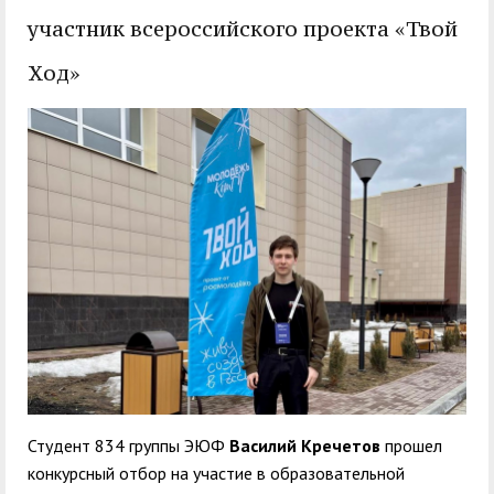
служением»
академического
участник всероссийского проекта «Твой
отпуска обучающимся
Ход»
Студент 834 группы ЭЮФ
Василий Кречетов
прошел
конкурсный отбор на участие в образовательной