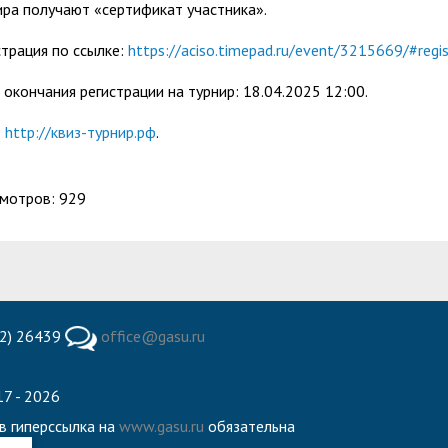
ира получают «сертификат участника».
страция по ссылке:
https://aciso.timepad.ru/event/3215669/#regis
 окончания регистрации на турнир: 18.04.2025 12:00.
:
http://квиз-турнир.рф
.
мотров: 929
2) 26439
office@gasu.ru
7 - 2026
в гиперссылка на
www.gasu.ru
обязательна