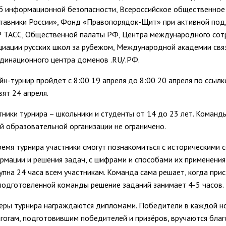
б информационной безопасности, Всероссийское общественное
тавники России», Фонд «Правопорядок-Щит» при активной подд
 ТАСС, Общественной палаты РФ, Центра международного сот
циации русских школ за рубежом, Международной академии связ
динационного центра доменов .RU/.РФ.
йн-турнир пройдет с 8:00 19 апреля до 8:00 20 апреля по ссылк
вят 24 апреля.
тники турнира – школьники и студенты от 14 до 23 лет. Команд
й образовательной организации не ограничено.
ремя турнира участники смогут познакомиться с историческими
рмации и решения задач, с шифрами и способами их применения
упна 24 часа всем участникам. Команда сама решает, когда прис
подготовленной команды решение заданий занимает 4-5 часов.
еры турнира награждаются дипломами. Победители в каждой н
гогам, подготовившим победителей и призёров, вручаются благ