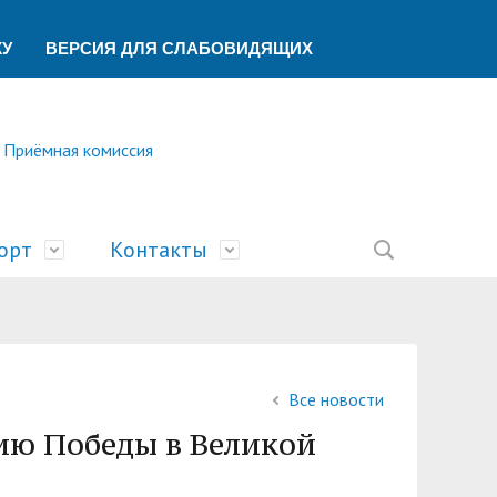
КУ
ВЕРСИЯ ДЛЯ СЛАБОВИДЯЩИХ
Приёмная комиссия
орт
Контакты
ление
ической помощи
ований
ая
сть
билимпикс»
тека
ик"
Все новости
беспечения учебного процесса
ский центр
У
ию Победы в Великой
учета и финансового контроля
о образования
ы
а и университеты»