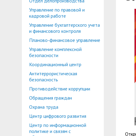
Отдел делопроизводства
Планово-финансовое управление
Центр карьеры
Управление по правовой и
Координационный центр
Консультационный центр поддержки студен
кадровой работе
Управление бухгалтерского учета
Противодействие коррупции
Учебно-тренинговый центр
и финансового контроля
Охрана труда
Центр тестирования иностранных граждан по
Планово-финансовое управление
Управление комплексной
Центр по информационной политике и связя
безопасности
Центр русского языка как иностранного
Управление по административно-хозяйствен
Координационный центр
Антитеррористическая
Профком студентов и аспирантов
безопасность
Образовательный модуль «Обучение служен
Лучшие студенты
Противодействие коррупции
Обращения граждан
Вопросы ректору
Охрана труда
Центр цифрового развития
Центр по информационной
политике и связям с
Откр