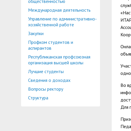
общественностью
служ
Международная деятельность
«Нас
Управление по административно-
ИТАР
хозяйственной работе
Ассо
Закупки
Коор
Профком студентов и
Онла
аспирантов
объя
Республиканская профсоюзная
организация высшей школы
Учас
Лучшие студенты
одно
Сведения о доходах
Во в
Вопросы ректору
инфо
Структура
дост
Для 
Приз
Педа