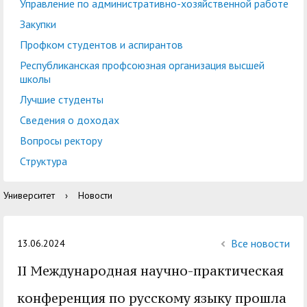
центр
педагогического
Управление по административно-хозяйственной работе
общественностью
образования
Закупки
Международная
Управление по
Профком студентов и аспирантов
Центр тестирования
Центр развития
деятельность
административно-
Республиканская профсоюзная организация высшей
иностранных граждан
компетенций
школы
хозяйственной работе
по русскому языку
государственных и
Лучшие студенты
Закупки
Профком студентов и
муниципальных
Сведения о доходах
аспирантов
служащих
Вопросы ректору
Республиканская
Центр русского языка
Лучшие студенты
Совет родителей
Структура
профсоюзная
как иностранного
(законных
Сведения о доходах
Университет
›
Новости
организация высшей
представителей)
Вопросы ректору
школы
несовершеннолетних
Структура
обучающихся ГАГУ
Все новости
13.06.2024
Образовательный
II Международная научно-практическая
Информация о
модуль «Обучение
предоставлении
конференция по русскому языку прошла