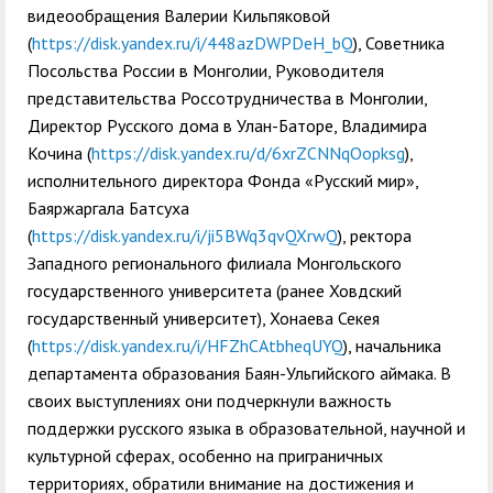
видеообращения Валерии Кильпяковой
(
https://disk.yandex.ru/i/448azDWPDeH_bQ
), Советника
Посольства России в Монголии, Руководителя
представительства Россотрудничества в Монголии,
Директор Русского дома в Улан-Баторе, Владимира
Кочина (
https://disk.yandex.ru/d/6xrZCNNqOopksg
),
исполнительного директора Фонда «Русский мир»,
Баяржаргала Батсуха
(
https://disk.yandex.ru/i/ji5BWq3qvQXrwQ
), ректора
Западного регионального филиала Монгольского
государственного университета (ранее Ховдский
государственный университет), Хонаева Секея
(
https://disk.yandex.ru/i/HFZhCAtbheqUYQ
), начальника
департамента образования Баян-Ульгийского аймака. В
своих выступлениях они подчеркнули важность
поддержки русского языка в образовательной, научной и
культурной сферах, особенно на приграничных
территориях, обратили внимание на достижения и