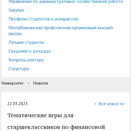
центр
педагогического
Управление по административно-хозяйственной работе
общественностью
образования
Закупки
Международная
Управление по
Профком студентов и аспирантов
Центр тестирования
Центр развития
деятельность
административно-
Республиканская профсоюзная организация высшей
иностранных граждан
компетенций
школы
хозяйственной работе
по русскому языку
государственных и
Лучшие студенты
Закупки
Профком студентов и
муниципальных
Сведения о доходах
аспирантов
служащих
Вопросы ректору
Республиканская
Центр русского языка
Лучшие студенты
Совет родителей
Структура
профсоюзная
как иностранного
(законных
Сведения о доходах
Университет
›
Новости
организация высшей
представителей)
Вопросы ректору
школы
несовершеннолетних
Структура
обучающихся ГАГУ
Все новости
22.03.2023
Образовательный
Тематические игры для
Информация о
модуль «Обучение
предоставлении
старшеклассников по финансовой