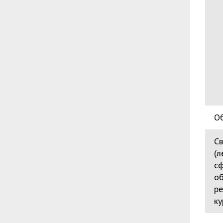
О
Св
(л
сф
об
ре
ку