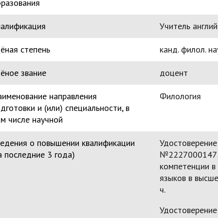
бразования
валификация
Учитель англий
ёная степень
канд. филол. на
ёное звание
доцент
аименование направления
Филология
дготовки и (или) специальности, в
м числе научной
едения о повышении квалификации
Удостоверение
а последние 3 года)
№222700014727
компетенции в
языков в высш
ч.
Удостоверение