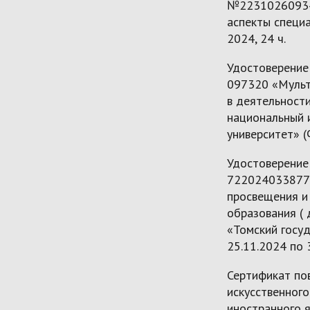
№22310260934
аспекты специ
2024, 24 ч.
Удостоверение
097320 «Мульт
в деятельност
национальный 
университет» (
Удостоверение
722024033877
просвещения и
образования ( 
«Томский госу
25.11.2024 по 3
Сертификат по
искусственного
иностранного 