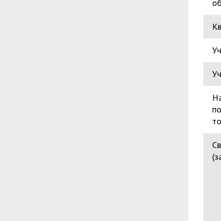
о
К
Уч
Уч
Н
по
то
Св
(з