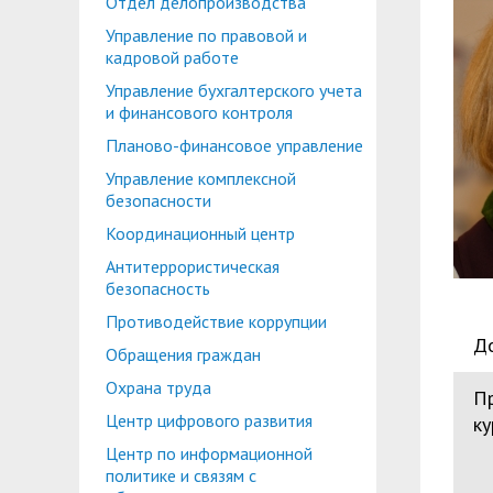
Отдел делопроизводства
Планово-финансовое управление
Центр карьеры
Управление по правовой и
Координационный центр
Консультационный центр поддержки студен
кадровой работе
Управление бухгалтерского учета
Противодействие коррупции
Учебно-тренинговый центр
и финансового контроля
Охрана труда
Центр тестирования иностранных граждан по
Планово-финансовое управление
Управление комплексной
Центр по информационной политике и связя
безопасности
Центр русского языка как иностранного
Управление по административно-хозяйствен
Координационный центр
Антитеррористическая
Профком студентов и аспирантов
безопасность
Образовательный модуль «Обучение служен
Лучшие студенты
Противодействие коррупции
Д
Обращения граждан
Вопросы ректору
Охрана труда
П
Центр цифрового развития
ку
Центр по информационной
политике и связям с