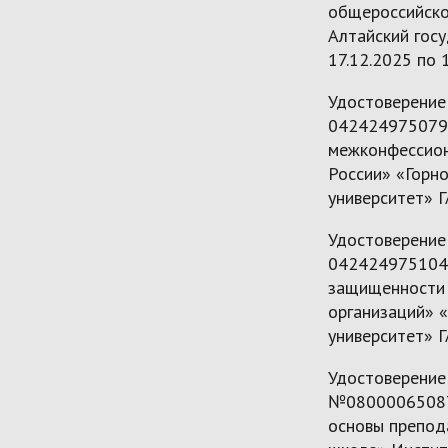
общероссийско
Алтайский госу
17.12.2025 по 1
Удостоверение
042424975079
межконфессион
России» «Горн
университет» ГА
Удостоверение
042424975104 
защищенности 
организаций» 
университет» Г
Удостоверение
№080000650870
основы препод