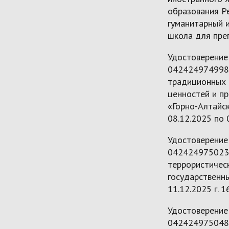
образования Р
гуманитарный и
школа для преп
Удостоверение
042424974998 
традиционных 
ценностей и п
«Горно-Алтайск
08.12.2025 по 0
Удостоверение
042424975023 
террористичес
государственны
11.12.2025 г. 16
Удостоверение
042424975048 