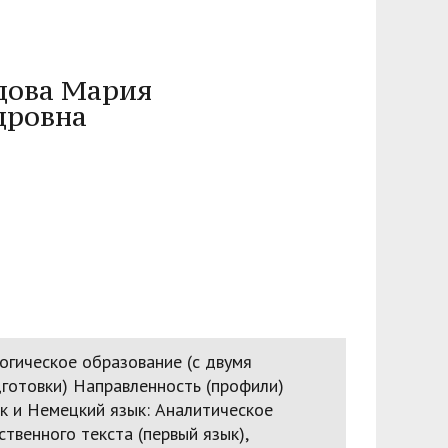
зопасности
менты
пасность
овой грамотности
дова Мария
ского образования
дровна
й государственных и муниципальных
сть
 представителей) несовершеннолетних
ая организация высшей школы
нии академического отпуска обучающимся
огическое образование (с двумя
готовки) Направленность (профили)
к и Немецкий язык: Аналитическое
твенного текста (первый язык),