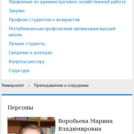
центр
педагогического
Управление по административно-хозяйственной работе
общественностью
образования
Закупки
Международная
Управление по
Профком студентов и аспирантов
Центр тестирования
Центр развития
деятельность
административно-
Республиканская профсоюзная организация высшей
иностранных граждан
компетенций
школы
хозяйственной работе
по русскому языку
государственных и
Лучшие студенты
Закупки
Профком студентов и
муниципальных
Сведения о доходах
аспирантов
служащих
Вопросы ректору
Республиканская
Центр русского языка
Лучшие студенты
Совет родителей
Структура
профсоюзная
как иностранного
(законных
Сведения о доходах
Университет
›
Преподаватели и сотрудники
организация высшей
представителей)
Вопросы ректору
школы
несовершеннолетних
Структура
обучающихся ГАГУ
Персоны
Образовательный
Информация о
Воробьева Марина
модуль «Обучение
предоставлении
Владимировна