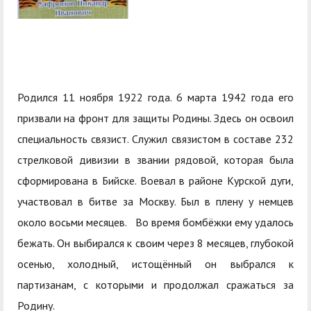
центр
педагогического
общественностью
образования
Международная
Управление по
Центр тестирования
Центр развития
деятельность
административно-
иностранных граждан
компетенций
хозяйственной работе
по русскому языку
государственных и
Родился 11 ноября 1922 года. 6 марта 1942 года его
Закупки
Профком студентов и
муниципальных
призвали на фронт для защиты Родины. Здесь он освоил
аспирантов
служащих
специальность связист. Служил связистом в составе 232
стрелковой дивизии в звании рядовой, которая была
Республиканская
Центр русского языка
Лучшие студенты
Совет родителей
сформирована в Бийске. Воевал в районе Курской дуги,
профсоюзная
как иностранного
(законных
Сведения о доходах
участвовал в битве за Москву. Был в плену у немцев
организация высшей
представителей)
Вопросы ректору
около восьми месяцев. Во время бомбёжки ему удалось
школы
несовершеннолетних
бежать. Он выбирался к своим через 8 месяцев, глубокой
Структура
обучающихся ГАГУ
осенью, холодный, истощённый он выбрался к
Образовательный
Информация о
партизанам, с которыми и продолжал сражаться за
модуль «Обучение
предоставлении
Родину.