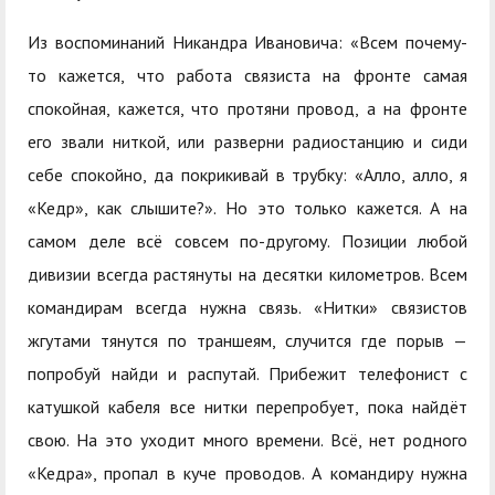
служением»
академического
отпуска обучающимся
Из воспоминаний Никандра Ивановича: «Всем почему-
то кажется, что работа связиста на фронте самая
спокойная, кажется, что протяни провод, а на фронте
его звали ниткой, или разверни радиостанцию и сиди
себе спокойно, да покрикивай в трубку: «Алло, алло, я
«Кедр», как слышите?». Но это только кажется. А на
самом деле всё совсем по-другому. Позиции любой
дивизии всегда растянуты на десятки километров. Всем
командирам всегда нужна связь. «Нитки» связистов
жгутами тянутся по траншеям, случится где порыв —
попробуй найди и распутай. Прибежит телефонист с
катушкой кабеля все нитки перепробует, пока найдёт
свою. На это уходит много времени. Всё, нет родного
«Кедра», пропал в куче проводов. А командиру нужна