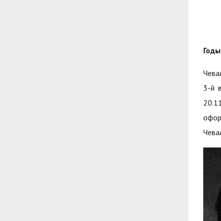
Годы
Чева
3-й 
20.1
офор
Чева