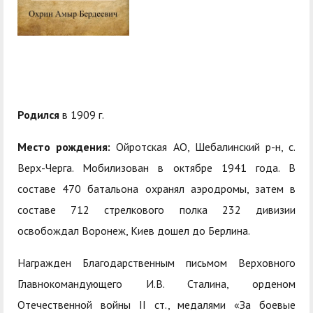
центр
педагогического
общественностью
образования
Международная
Управление по
Центр тестирования
Центр развития
деятельность
административно-
иностранных граждан
компетенций
хозяйственной работе
по русскому языку
государственных и
Закупки
Профком студентов и
муниципальных
Родился
в 1909 г.
аспирантов
служащих
Место рождения:
Ойротская АО, Шебалинский р-н, с.
Республиканская
Центр русского языка
Лучшие студенты
Совет родителей
Верх-Черга. Мобилизован в октябре 1941 года. В
профсоюзная
как иностранного
(законных
составе 470 батальона охранял аэродромы, затем в
Сведения о доходах
организация высшей
представителей)
составе 712 стрелкового полка 232 дивизии
Вопросы ректору
школы
несовершеннолетних
освобождал Воронеж, Киев дошел до Берлина.
Структура
обучающихся ГАГУ
Награжден Благодарственным письмом Верховного
Образовательный
Информация о
Главнокомандующего И.В. Сталина, орденом
модуль «Обучение
предоставлении
Отечественной войны II ст., медалями «За боевые