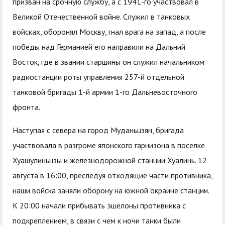
призван на срочную службу, а с 1941-го участвовал в
служением»
академического
Великой Отечественной войне. Служил в танковых
отпуска обучающимся
войсках, оборонял Москву, гнал врага на запад, а после
победы над Германией его направили на Дальний
Восток, где в звании старшины он служил начальником
радиостанции роты управления 257-й отдельной
танковой бригады 1-й армии 1-го Дальневосточного
фронта.
Наступая с севера на город Муданьцзян, бригада
участвовала в разгроме японского гарнизона в поселке
Хуашулиньцзы и железнодорожной станции Хуалинь. 12
августа в 16:00, преследуя отходящие части противника,
наши войска заняли оборону на южной окраине станции.
К 20:00 начали прибывать эшелоны противника с
подкреплением, в связи с чем к ночи танки были