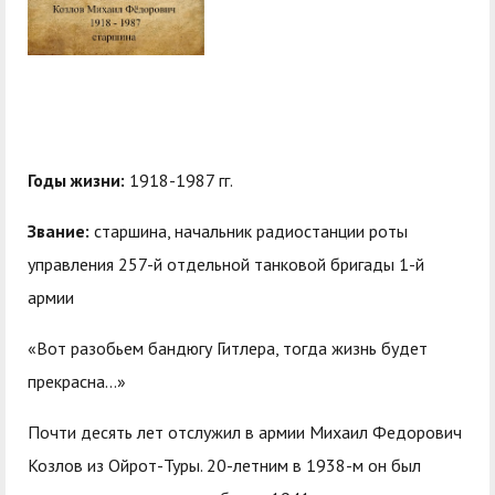
центр
педагогического
общественностью
образования
Международная
Управление по
Центр тестирования
Центр развития
деятельность
административно-
иностранных граждан
компетенций
хозяйственной работе
по русскому языку
государственных и
Закупки
Профком студентов и
муниципальных
Годы жизни:
1918-1987 гг.
аспирантов
служащих
Звание:
старшина, начальник радиостанции роты
Республиканская
Центр русского языка
Лучшие студенты
Совет родителей
управления 257-й отдельной танковой бригады 1-й
профсоюзная
как иностранного
(законных
армии
Сведения о доходах
организация высшей
представителей)
Вопросы ректору
«Вот разобьем бандюгу Гитлера, тогда жизнь будет
школы
несовершеннолетних
прекрасна…»
Структура
обучающихся ГАГУ
Почти десять лет отслужил в армии Михаил Федорович
Образовательный
Информация о
Козлов из Ойрот-Туры. 20-летним в 1938-м он был
модуль «Обучение
предоставлении