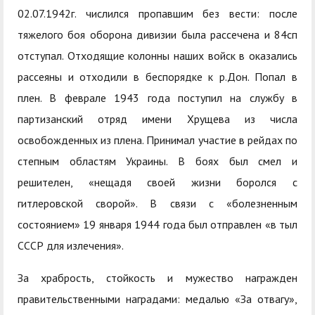
служением»
академического
02.07.1942г. числился пропавшим без вести: после
отпуска обучающимся
тяжелого боя оборона дивизии была рассечена и 84сп
отступал. Отходящие колонны наших войск в оказались
рассеяны и отходили в беспорядке к р.Дон. Попал в
плен. В феврале 1943 года поступил на службу в
партизанский отряд имени Хрущева из числа
освобожденных из плена. Принимал участие в рейдах по
степным областям Украины. В боях был смел и
решителен, «нещадя своей жизни боролся с
гитлеровской сворой». В связи с «болезненным
состоянием» 19 января 1944 года был отправлен «в тыл
СССР для излечения».
За храбрость, стойкость и мужество награжден
правительственными наградами: медалью «За отвагу»,