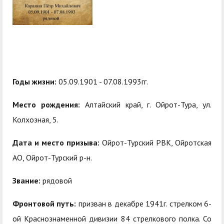
центр
педагогического
общественностью
образования
Международная
Управление по
Центр тестирования
Центр развития
деятельность
административно-
иностранных граждан
компетенций
хозяйственной работе
по русскому языку
государственных и
Закупки
Профком студентов и
муниципальных
Годы жизни:
05.09.1901 - 07.08.1993гг.
аспирантов
служащих
Место рождения:
Алтайский край, г. Ойрот-Тура, ул.
Республиканская
Центр русского языка
Лучшие студенты
Совет родителей
Колхозная, 5.
профсоюзная
как иностранного
(законных
Сведения о доходах
Дата и место призыва:
Ойрот-Турский РВК, Ойротская
организация высшей
представителей)
Вопросы ректору
АО, Ойрот-Турский р-н.
школы
несовершеннолетних
Структура
обучающихся ГАГУ
Звание:
рядовой
Образовательный
Информация о
Фронтовой путь:
призван в декабре 1941г. стрелком 6-
модуль «Обучение
предоставлении
ой Краснознаменной дивизии 84 стрелкового полка. Со